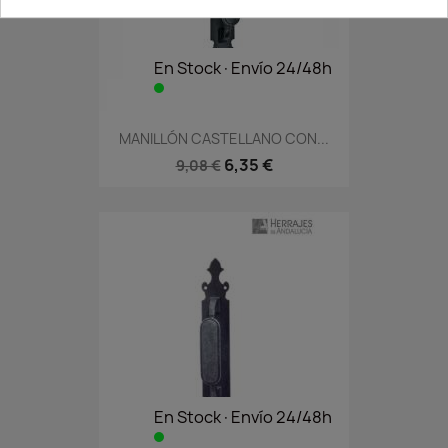
En Stock·Envío 24/48h
MANILLÓN CASTELLANO CON...
6,35 €
9,08 €
En Stock·Envío 24/48h