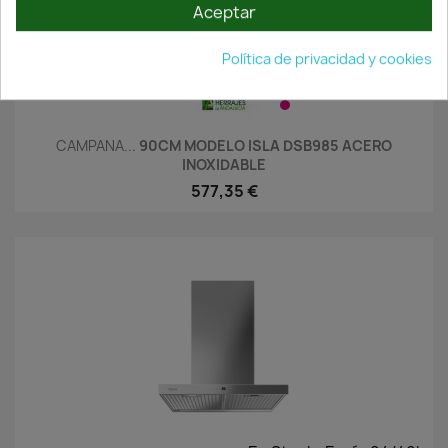
Aceptar
Política de privacidad y cookies
¡Últimas Unidades!
CAMPANA...
90CM MODELO ISLA DSB985 ACERO
INOXIDABLE
577,35 €