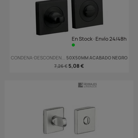
En Stock·Envío 24/48h
CONDENA-DESCONDEN...
50X50MM ACABADO NEGRO
5,08 €
7,26 €