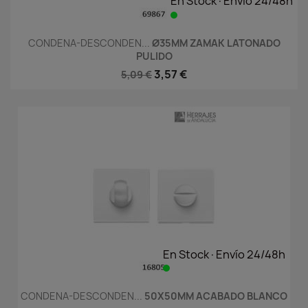
En Stock·Envío 24/48h
CONDENA-DESCONDEN...
Ø35MM ZAMAK LATONADO
PULIDO
3,57 €
5,09 €
En Stock·Envío 24/48h
CONDENA-DESCONDEN...
50X50MM ACABADO BLANCO