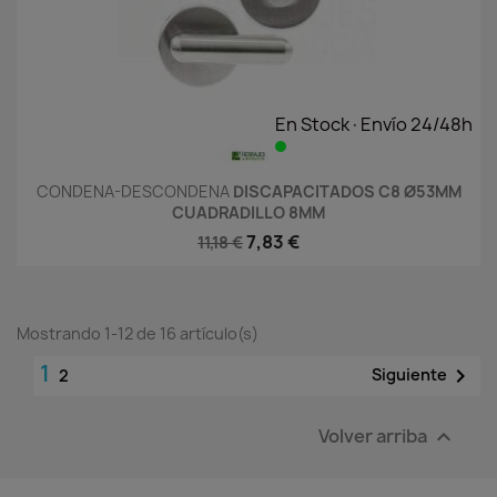
En Stock·Envío 24/48h
CONDENA-DESCONDENA
DISCAPACITADOS C8 Ø53MM
CUADRADILLO 8MM
7,83 €
11,18 €
Mostrando 1-12 de 16 artículo(s)
1

Siguiente
2
Volver arriba
