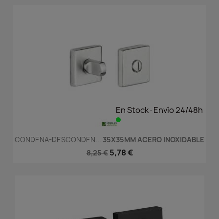
En Stock·Envío 24/48h
CONDENA-DESCONDEN...
35X35MM ACERO INOXIDABLE
5,78 €
8,25 €