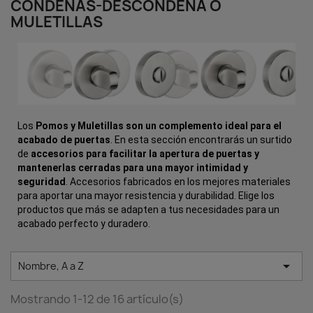
CONDENAS-DESCONDENA O
MULETILLAS
Los
Pomos y Muletillas son un complemento ideal para el
acabado de puertas
. En esta sección encontrarás un surtido
de
accesorios para facilitar la apertura de puertas y
mantenerlas cerradas para una mayor intimidad y
seguridad
. Accesorios fabricados en los mejores materiales
para aportar una mayor resistencia y durabilidad. Elige los
productos que más se adapten a tus necesidades para un
acabado perfecto y duradero.

Nombre, A a Z
Mostrando 1-12 de 16 artículo(s)