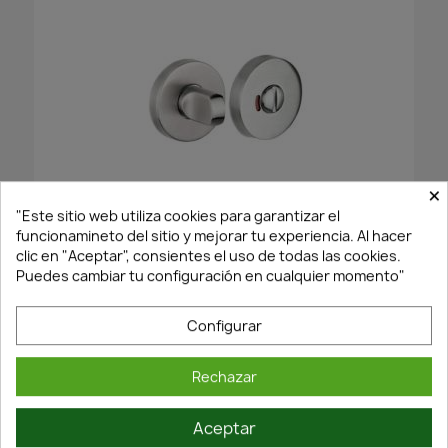
×
En Stock·Envío 24/48h
"Este sitio web utiliza cookies para garantizar el
funcionamineto del sitio y mejorar tu experiencia. Al hacer
clic en "Aceptar", consientes el uso de todas las cookies.
CONDENA-DESCONDEN...
Ø53MM ACERO INOXIDABLE
Puedes cambiar tu configuración en cualquier momento"
7,56 €
10,79 €
Configurar
Rechazar
Aceptar