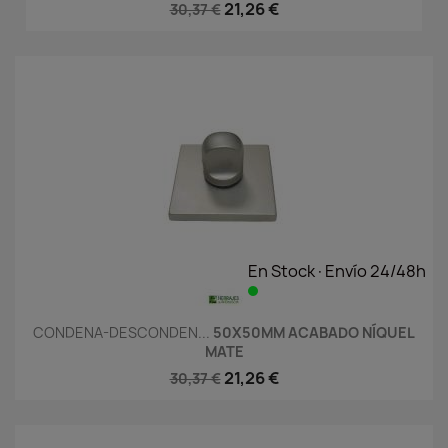
21,26 €
30,37 €
En Stock·Envío 24/48h
CONDENA-DESCONDEN...
50X50MM ACABADO NÍQUEL
MATE
21,26 €
30,37 €