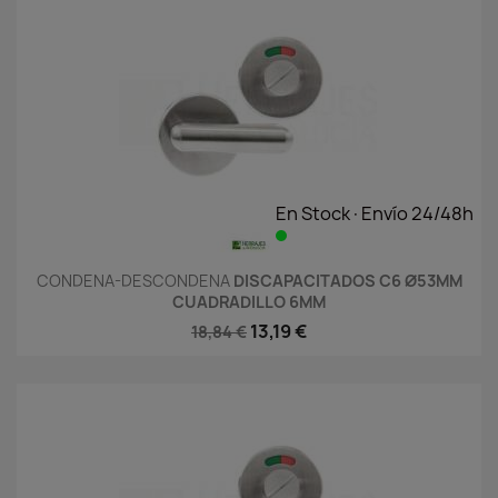
En Stock·Envío 24/48h
CONDENA-DESCONDENA
DISCAPACITADOS C6 Ø53MM
CUADRADILLO 6MM
13,19 €
18,84 €