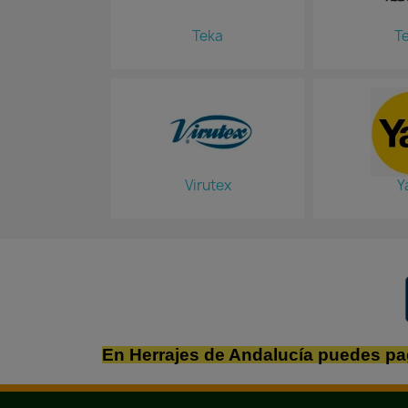
Teka
T
Virutex
Y
En Herrajes de Andalucía puedes pa