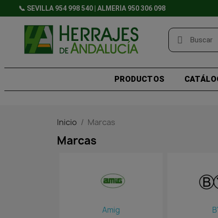
📞 SEVILLA 954 998 540 | ALMERÍA 950 306 098
PRODUCTOS
CATÁLO
Inicio
Marcas
Marcas
Amig
B