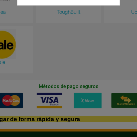
esa
ToughBuilt
Uc
ale
Métodos de pago seguros
gar de forma rápida y segura