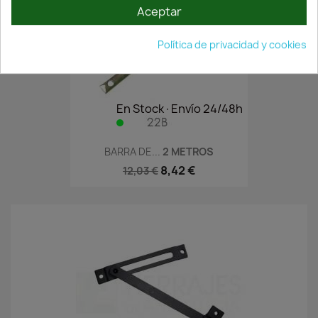
Aceptar
Política de privacidad y cookies
En Stock·Envío 24/48h
BARRA DE...
2 METROS
8,42 €
12,03 €