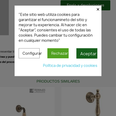
Envío y devoluciones
×
"Este sitio web utiliza cookies para
Transporte
garantizar el funcionamineto del sitio y
mejorar tu experiencia. Al hacer clic en
"Aceptar", consientes el uso de todas las
cookies. Puedes cambiar tu configuración
en cualquier momento"
resentar ligeras variaciones respecto
Aceptar
Configurar
Rechazar
ativas y pueden presentar pequeñas
s del proceso de fabricación.
Política de privacidad y cookies
PRODUCTOS SIMILARES