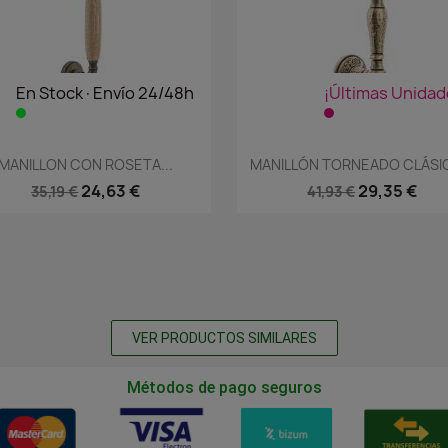
En Stock·Envío 24/48h
¡Últimas Unidad
Vista rápida
Vista rápida


MANILLON CON ROSETA...
MANILLÓN TORNEADO CLÁSIC
24,63 €
29,35 €
35,19 €
41,93 €
VER PRODUCTOS SIMILARES
Métodos de pago seguros