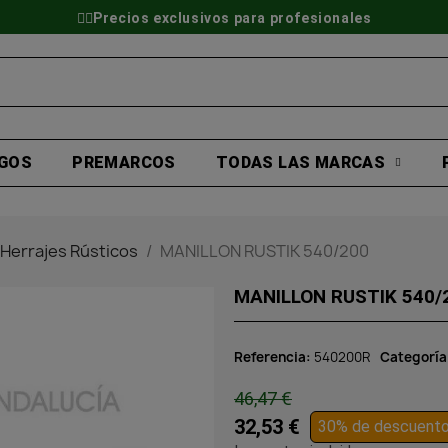
👷‍♂️Precios exclusivos para profesionales
GOS
PREMARCOS
TODAS LAS MARCAS
Herrajes Rústicos
MANILLON RUSTIK 540/200
MANILLON RUSTIK 540/
Referencia
540200R
Categoría
46,47 €
32,53 €
30% de descuent