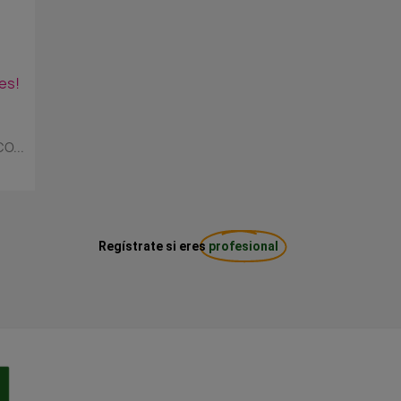
es!
O...
Regístrate si eres
profesional