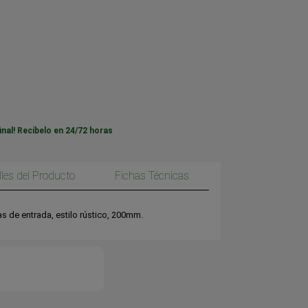
inal! Recíbelo en 24/72 horas
lles del Producto
Fichas Técnicas
Manillón sin placa para puertas de entrada, estilo rústico, 200mm.