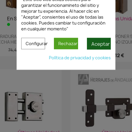
garantizar el funcionamineto del sitio y
mejorar tu experiencia. Al hacer clic en
"Aceptar", consientes el uso de todas las
En Stock·Envío 24/48h
¡Últimas Unid
cookies. Puedes cambiar tu configuración
en cualquier momento"
Vista rápida
Vista rápida


RADURA SOBREPONER 56BP
CERRADURA SOBREPONER 
CHA HIERRO PINTADO CON...
HIERRO PINTADO MANO IZQU
Aceptar
Configurar
Rechazar
60MM
52,12 €
74,45 €
52,12 €
74,45 €
Política de privacidad y cookies