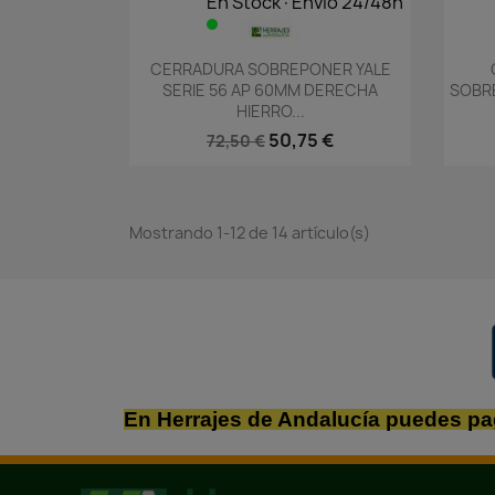
En Stock·Envío 24/48h
Vista rápida

CERRADURA SOBREPONER YALE
SERIE 56 AP 60MM DERECHA
SOBR
HIERRO...
50,75 €
72,50 €
Mostrando 1-12 de 14 artículo(s)
En Herrajes de Andalucía puedes pa