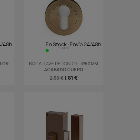
4/48h
En Stock·Envío 24/48h
Vista rápida

LOR
BOCALLAVE REDONDO...
Ø50MM
ACABADO CUERO
1,81 €
2,59 €