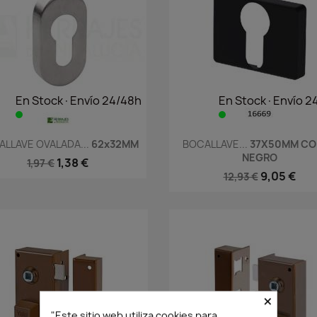
En Stock·Envío 24/48h
En Stock·Envío 2
Vista rápida
Vista rápida


LLAVE OVALADA...
62x32MM
BOCALLAVE...
37X50MM CO
NEGRO
1,38 €
1,97 €
9,05 €
12,93 €
×
"Este sitio web utiliza cookies para