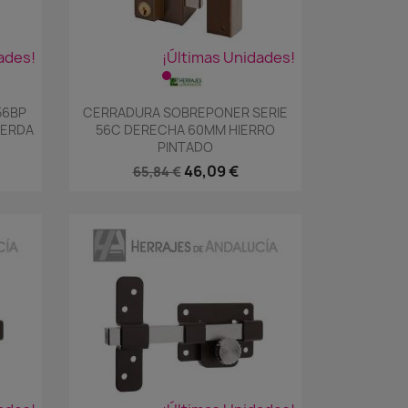
ades!
¡Últimas Unidades!
Vista rápida

56BP
CERRADURA SOBREPONER SERIE
IERDA
56C DERECHA 60MM HIERRO
PINTADO
46,09 €
65,84 €