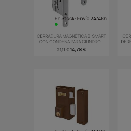
En Stock·Envío 24/48h
Vista rápida

CERRADURA MAGNÉTICA B-SMART
CER
CON CONDENA PARA CILINDRO...
DERE
14,78 €
21,11 €