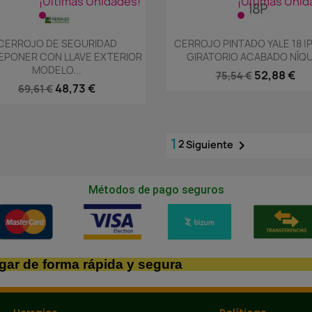
¡Últimas Unidades!
¡Últimas Unid
Vista rápida
Vista rápida


CERROJO DE SEGURIDAD
CERROJO PINTADO YALE 18 
EPONER CON LLAVE EXTERIOR
GIRATORIO ACABADO NÍQ
MODELO...
52,88 €
75,54 €
48,73 €
69,61 €
1
2

Siguiente
Métodos de pago seguros
gar de forma rápida y segura