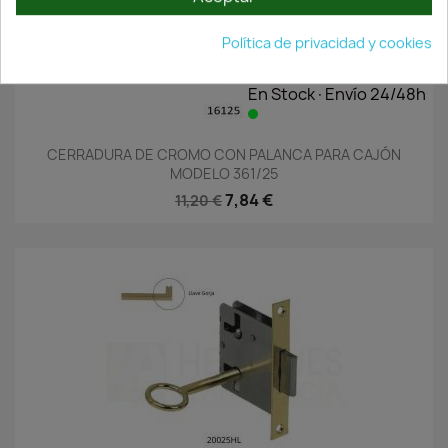
Política de privacidad y cookies
En Stock·Envío 24/48h
CERRADURA DE CROMO CON PALANCA PARA CAJÓN
MODELO 361/25
7,84 €
11,20 €