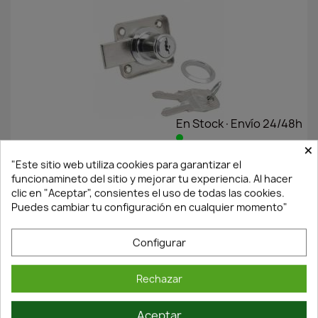
En Stock·Envío 24/48h
×
"Este sitio web utiliza cookies para garantizar el
CERRADURA DE CROMO CON PALANCA PARA ARMARIO
funcionamineto del sitio y mejorar tu experiencia. Al hacer
MODELO 362/25
clic en "Aceptar", consientes el uso de todas las cookies.
8,04 €
11,48 €
Puedes cambiar tu configuración en cualquier momento"
Configurar
Rechazar
Aceptar