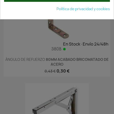
Política de privacidad y cookies
En Stock·Envío 24/48h
ÁNGULO DE REFUERZO
80MM ACABADO BRICOMATADO DE
ACERO
0,30 €
0,43 €