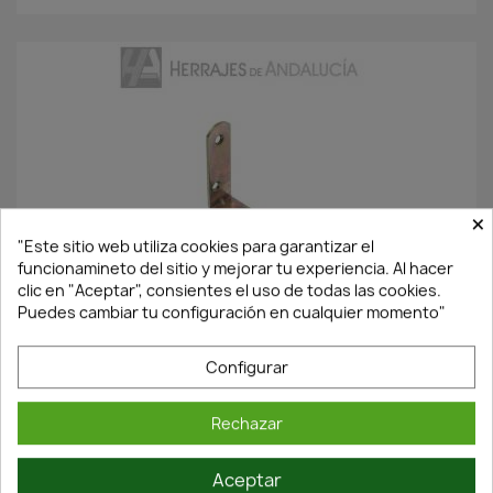
×
"Este sitio web utiliza cookies para garantizar el
funcionamineto del sitio y mejorar tu experiencia. Al hacer
En Stock·Envío 24/48h
clic en "Aceptar", consientes el uso de todas las cookies.
Puedes cambiar tu configuración en cualquier momento"
ÁNGULO DE REFUERZO
60MM ACABADO BRICOMATADO DE
ACERO
Configurar
0,23 €
0,33 €
Rechazar
Aceptar