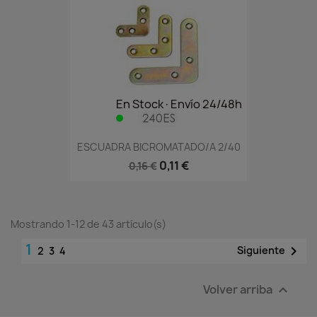
En Stock·Envío 24/48h
ESCUADRA BICROMATADO/A 2/40
0,11 €
0,16 €
Mostrando 1-12 de 43 artículo(s)
1

Siguiente
2
3
4
Volver arriba
