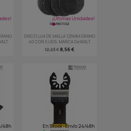
ades!
¡Últimas Unidades!
Vista rápida

 GRANO
DISCO LIJA DE MALLA 125MM GRANO
WALT
40 CON 5 UDS. MARCA DeWALT
8,56 €
12,23 €
4/48h
En Stock·Envío 24/48h