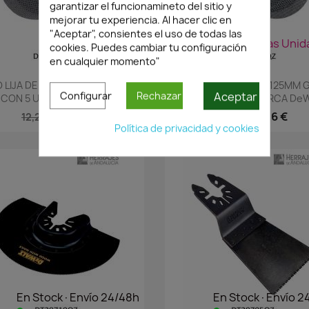
garantizar el funcionamineto del sitio y
mejorar tu experiencia. Al hacer clic en
"Aceptar", consientes el uso de todas las
¡Últimas Unidades!
¡Últimas Unid
cookies. Puedes cambiar tu configuración
en cualquier momento"
Vista rápida
Vista rápida


 LIJA DE MALLA 125MM GRANO
DISCO LIJA DE MALLA 125MM
Aceptar
Configurar
Rechazar
 CON 5 UDS. MARCA DeWALT
320 CON 5 UDS. MARCA De
8,56 €
8,56 €
12,23 €
12,23 €
Política de privacidad y cookies
En Stock·Envío 24/48h
En Stock·Envío 2