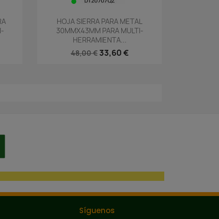
Vista rápida

RA
HOJA SIERRA PARA METAL
-
30MMX43MM PARA MULTI-
HERRAMIENTA...
33,60 €
48,00 €
Síguenos