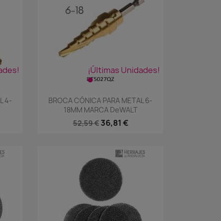
ades!
¡Últimas Unidades!
Vista rápida

 4-
BROCA CÓNICA PARA METAL 6-
18MM MARCA DeWALT
36,81 €
52,59 €