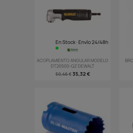
En Stock·Envío 24/48h
Vista rápida

ACOPLAMIENTO ANGULAR MODELO
BRO
DT20500-QZ DEWALT
35,32 €
50,46 €