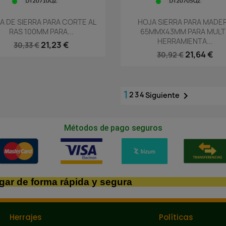
Vista rápida
Vista rápida


A DE SIERRA PARA CORTE AL
HOJA SIERRA PARA MADE
RAS 100MM PARA...
65MMX43MM PARA MULTI
HERRAMIENTA...
21,23 €
30,33 €
21,64 €
30,92 €
1
2
3
4

Siguiente
Métodos de pago seguros
gar de forma rápida y segura
Herrajes
Políticas