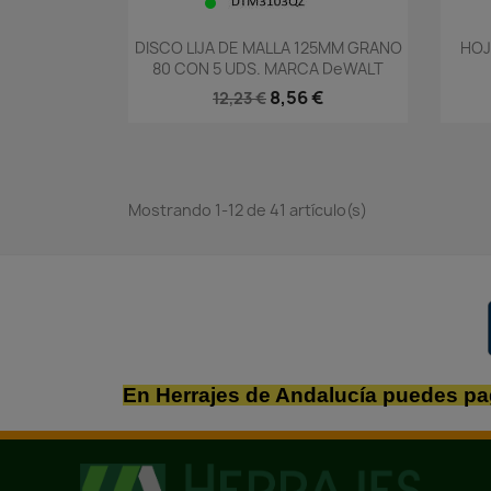
Vista rápida

DISCO LIJA DE MALLA 125MM GRANO
HOJ
80 CON 5 UDS. MARCA DeWALT
8,56 €
12,23 €
Mostrando 1-12 de 41 artículo(s)
En Herrajes de Andalucía puedes pa