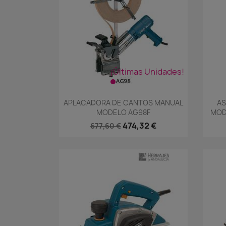
¡Últimas Unidades!
Vista rápida

APLACADORA DE CANTOS MANUAL
AS
MODELO AG98F
MOD
474,32 €
677,60 €