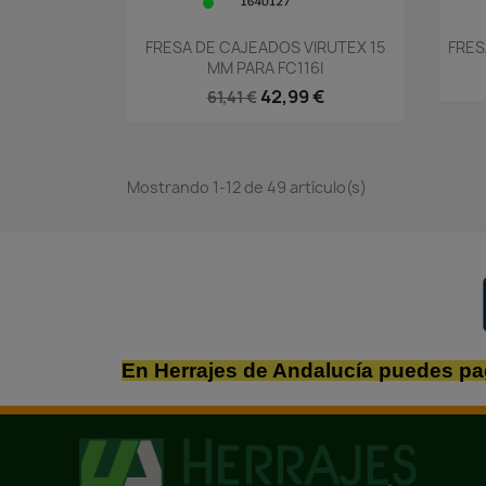
Vista rápida

FRESA DE CAJEADOS VIRUTEX 15
FRES
MM PARA FC116I
42,99 €
61,41 €
Mostrando 1-12 de 49 artículo(s)
En Herrajes de Andalucía puedes pa