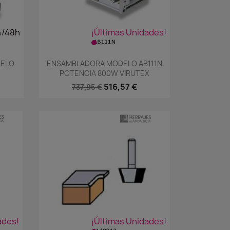
4/48h
¡Últimas Unidades!
Vista rápida

DELO
ENSAMBLADORA MODELO AB111N
POTENCIA 800W VIRUTEX
516,57 €
737,95 €
ades!
¡Últimas Unidades!