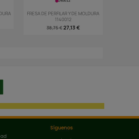
Vista rápida

LDURA
FRESA DE PERFILAR Y DE MOLDURA
1140012
27,13 €
38,75 €
Síguenos
dad