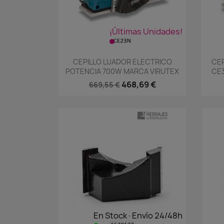
¡Últimas Unidades!
Vista rápida

CEPILLO LIJADOR ELECTRICO
CEP
POTENCIA 700W MARCA VIRUTEX
CE3
468,69 €
669,55 €
En Stock·Envío 24/48h