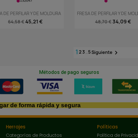
Vista rápida
Vista rápida


A DE PERFILAR Y DE MOLDURA
FRESA DE PERFILAR Y DE MO
45,21 €
34,09 €
64,58 €
48,70 €
1
2
3
…
5

Siguiente
Métodos de pago seguros
gar de forma rápida y segura
Herrajes
Políticas
Categorías de Productos
Política de Privaci