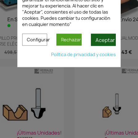
mejorar tu experiencia. Al hacer clic en
"Aceptar", consientes el uso de todas las
cookies. Puedes cambiar tu configuración
En Stock·Envío 24/48h
En Stock·Envío 2
en cualquier momento"
Vista rápida
Vista rápida


ILLO PROFESIONAL VIRUTEX
ENCOLADORA MANUAL MO
Aceptar
Configurar
Rechazar
5E ELÉCTRICO POTENCIA...
EM25D
349,00 €
181,43 €
498,57 €
259,18 €
Política de privacidad y cookies
¡Últimas Unidades!
¡Últimas Unid