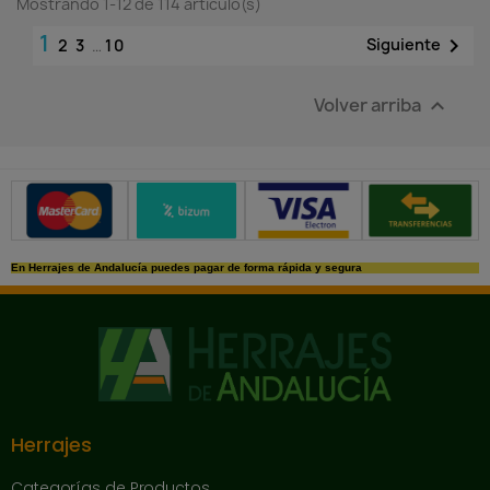
Mostrando 1-12 de 114 artículo(s)
1

Siguiente
2
3
…
10
Volver arriba

Métodos de pago seguros
En Herrajes de Andalucía puedes pagar de forma rápida y segura
Herrajes
Categorías de Productos