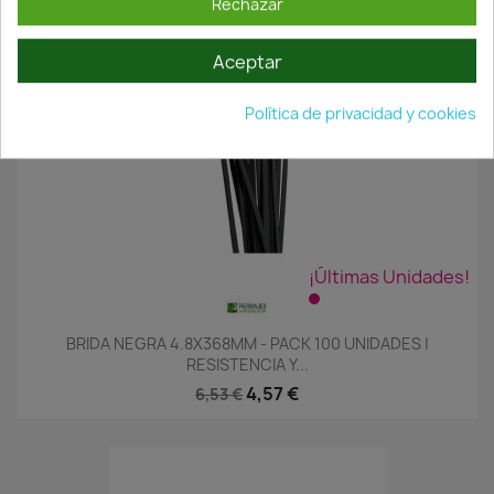
Rechazar
Aceptar
Política de privacidad y cookies
¡Últimas Unidades!
BRIDA NEGRA 4.8X368MM - PACK 100 UNIDADES |
RESISTENCIA Y...
4,57 €
6,53 €