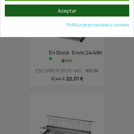
Aceptar
Política de privacidad y cookies
En Stock·Envío 24/48h
ESCURREPLATOS-VAS...
80CM
22,01 €
31,44 €