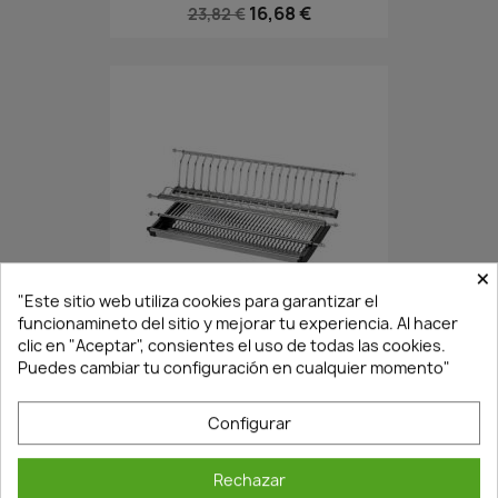
16,68 €
23,82 €
×
"Este sitio web utiliza cookies para garantizar el
En Stock·Envío 24/48h
funcionamineto del sitio y mejorar tu experiencia. Al hacer
clic en "Aceptar", consientes el uso de todas las cookies.
Puedes cambiar tu configuración en cualquier momento"
ESCURREPLATOS-VAS...
70CM
19,34 €
27,62 €
Configurar
Rechazar