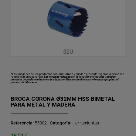
*Las imágenes de los productos son ilustrativas y pueden presentar ligeras variaciones
respecto al producto real.
Las medidas reflejadas en la ficha son orientativas y pueden
presentar pequeñas variaciones de algunos milímetros debido a las tolerancias propias del
proceso de fabricación.
BROCA CORONA Ø32MM HSS BIMETAL
PARA METAL Y MADERA
Referencia
53002
Categoría
Herramientas
18,51 €