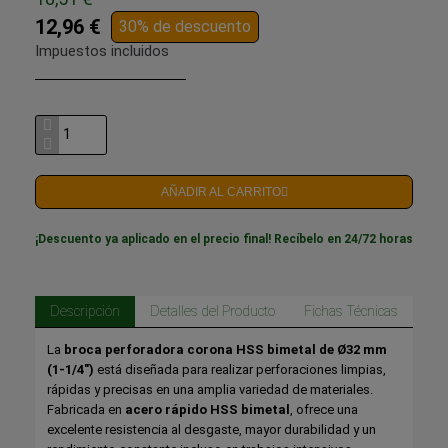
12,96 €
30% de descuento
Impuestos incluidos
AÑADIR AL CARRITO
¡Descuento ya aplicado en el precio final! Recíbelo en 24/72 horas
Descripción
Detalles del Producto
Fichas Técnicas
La
broca perforadora corona HSS bimetal de Ø32 mm
(1-1/4")
está diseñada para realizar perforaciones limpias,
rápidas y precisas en una amplia variedad de materiales.
Fabricada en
acero rápido HSS bimetal
, ofrece una
excelente resistencia al desgaste, mayor durabilidad y un