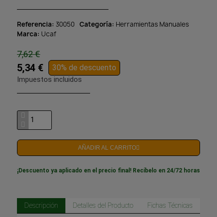
Referencia
30050
Categoría
Herramientas Manuales
Marca
Ucaf
7,62 €
5,34 €
30% de descuento
Impuestos incluidos
AÑADIR AL CARRITO
¡Descuento ya aplicado en el precio final! Recíbelo en 24/72 horas
Descripción
Detalles del Producto
Fichas Técnicas