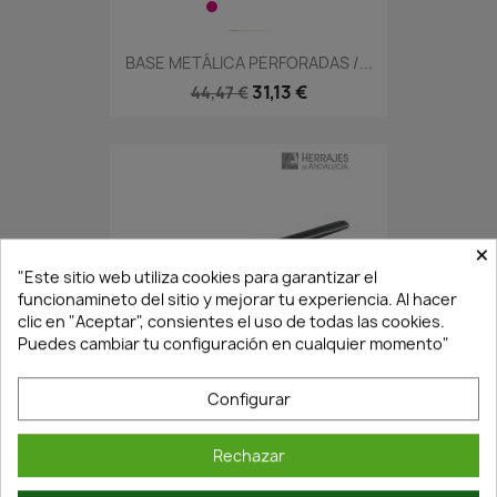
BASE METÁLICA PERFORADAS /...
31,13 €
44,47 €
×
"Este sitio web utiliza cookies para garantizar el
funcionamineto del sitio y mejorar tu experiencia. Al hacer
clic en "Aceptar", consientes el uso de todas las cookies.
Puedes cambiar tu configuración en cualquier momento"
En Stock·Envío 24/48h
Configurar
TENAZA SEMIFINA DE...
Rechazar
18,58 €
26,54 €