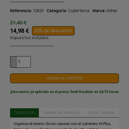
Referencia
12825
Categoría
Cuberteros
Marca
Inther
21,40 €
14,98 €
30% de descuento
Impuestos incluidos
AÑADIR AL CARRITO
¡Descuento ya aplicado en el precio final! Recíbelo en 24/72 horas
Descripción
Detalles del Producto
Fichas Técnicas
Organiza el interior de tus cajones con el cubertero HI-Plus,