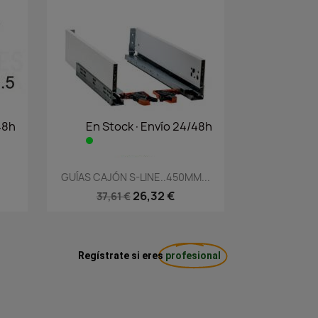
48h
En Stock·Envío 24/48h
Vista rápida

GUÍAS CAJÓN S-LINE..450MM...
26,32 €
37,61 €
Regístrate si eres
profesional