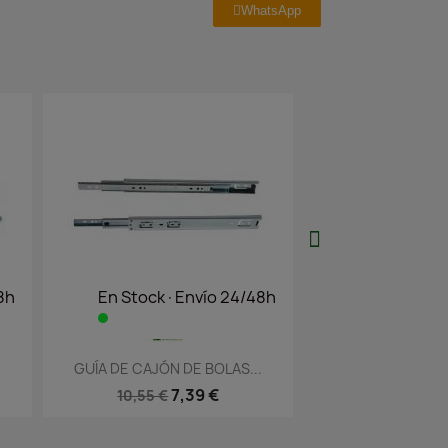
WhatsApp
48h
En Stock·Envío 24/48h
Vista rápida

..
GUÍA DE CAJÓN DE BOLAS...
5,56 €
7,94 €