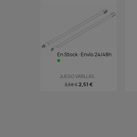
En Stock·Envío 24/48h
Vista rápida

JUEGO VARILLAS...
2,51 €
3,58 €