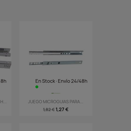
48h
En Stock·Envío 24/48h
Vista rápida

...
JUEGO MICROGUIAS PARA...
1,27 €
1,82 €