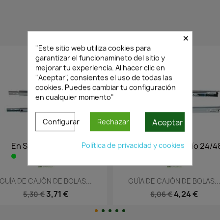
×
PRODUCTOS RELACIONADOS
"Este sitio web utiliza cookies para
garantizar el funcionamineto del sitio y
mejorar tu experiencia. Al hacer clic en
"Aceptar", consientes el uso de todas las
cookies. Puedes cambiar tu configuración
en cualquier momento"
Aceptar
Configurar
Rechazar
Política de privacidad y cookies
En Stock·Envío 24/48h
En Stock·Envío 24/
Vista rápida
Vista rápida


GUÍA DE CAJÓN DE BOLAS...
GUÍA DE CAJÓN DE BOLAS.
4,24 €
7,39 €
6,06 €
10,55 €