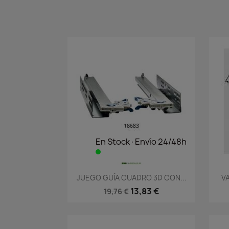
En Stock·Envío 24/48h
Vista rápida

JUEGO GUÍA CUADRO 3D CON...
VA
13,83 €
19,76 €