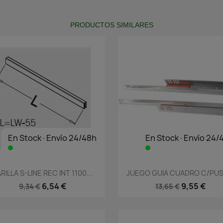
PRODUCTOS SIMILARES
En Stock·Envío 24/48h
En Stock·Envío 24/
Vista rápida
Vista rápida


RILLA S-LINE REC INT 1100...
JUEGO GUIA CUADRO C/PUSH
6,54 €
9,55 €
9,34 €
13,65 €