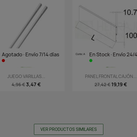
Agotado·Envío 7/14 días
En Stock·Envío 24/
Vista rápida
Vista rápida


JUEGO VARILLAS...
PANEL FRONTAL CAJÓN...
3,47 €
19,19 €
4,96 €
27,42 €
VER PRODUCTOS SIMILARES