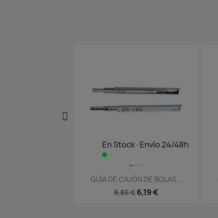
ock·Envío 24/48h
En Stock·Envío 24/48h
ista rápida
Vista rápida

CAJÓN DE BOLAS...
GUÍA DE CAJÓN DE BOLAS...
6,19 €
3,71 €
85 €
5,30 €