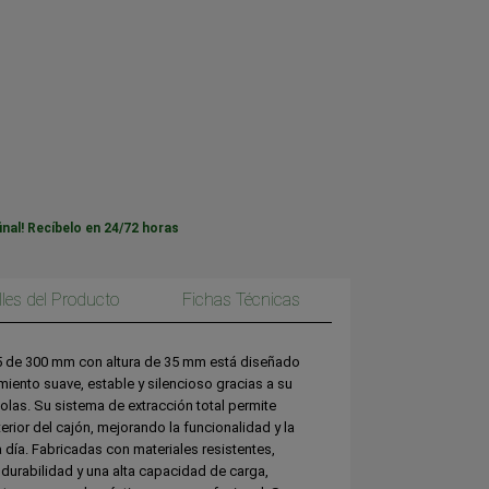
inal! Recíbelo en 24/72 horas
lles del Producto
Fichas Técnicas
5 de 300 mm con altura de 35 mm está diseñado
iento suave, estable y silencioso gracias a su
las. Su sistema de extracción total permite
rior del cajón, mejorando la funcionalidad y la
día. Fabricadas con materiales resistentes,
durabilidad y una alta capacidad de carga,