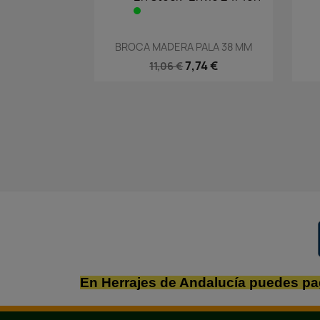
Vista rápida

BROCA MADERA PALA 38 MM
7,74 €
11,06 €
En Herrajes de Andalucía puedes pa