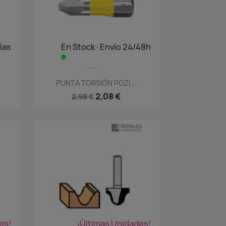
ías
En Stock·Envío 24/48h
Vista rápida

1
PUNTA TORSIÓN POZI...
2,08 €
2,98 €
es!
¡Últimas Unidades!