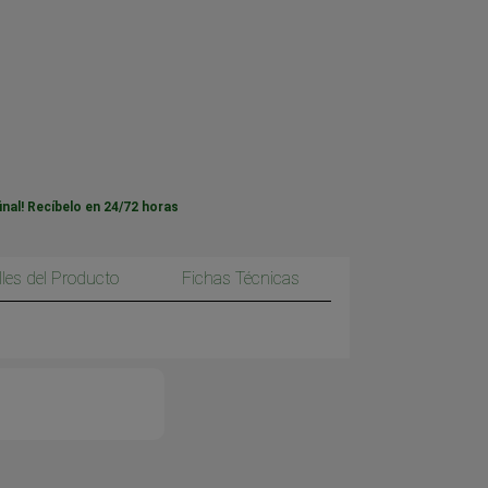
inal! Recíbelo en 24/72 horas
lles del Producto
Fichas Técnicas