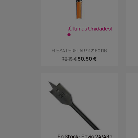
¡Últimas Unidades!
Vista rápida

FRESA PERFILAR 91216011B
50,50 €
72,15 €
En Stock·Envío 24/48h