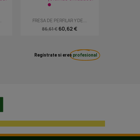
Vista rápida

.
FRESA DE PERFILAR Y DE...
60,62 €
86,61 €
Regístrate si eres
profesional