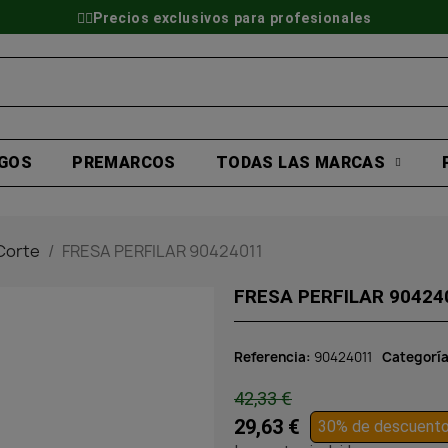
👷‍♂️Precios exclusivos para profesionales
GOS
PREMARCOS
TODAS LAS MARCAS
Corte
FRESA PERFILAR 90424011
FRESA PERFILAR 90424
Referencia
90424011
Categorí
42,33 €
29,63 €
30% de descuent