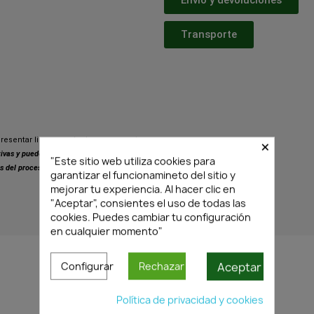
Transporte
×
resentar ligeras variaciones respecto
ativas y pueden presentar pequeñas
"Este sitio web utiliza cookies para
s del proceso de fabricación.
garantizar el funcionamineto del sitio y
mejorar tu experiencia. Al hacer clic en
"Aceptar", consientes el uso de todas las
cookies. Puedes cambiar tu configuración
PRODUCTOS SIMILARES
en cualquier momento"
Aceptar
Configurar
Rechazar
Política de privacidad y cookies