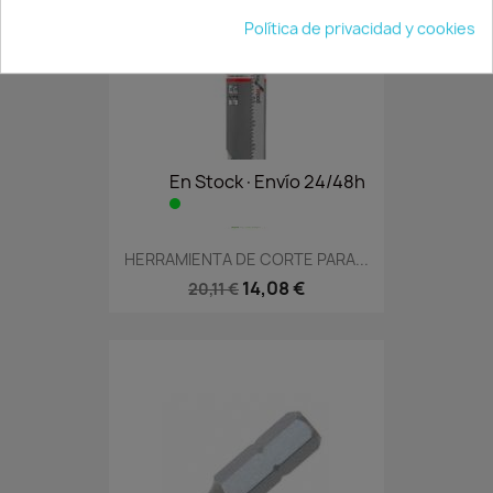
Política de privacidad y cookies
En Stock·Envío 24/48h
HERRAMIENTA DE CORTE PARA...
14,08 €
20,11 €