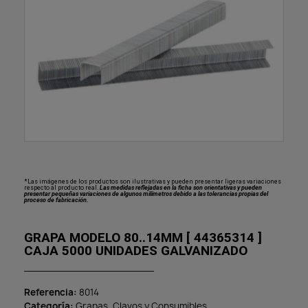
*Las imágenes de los productos son ilustrativas y pueden presentar ligeras variaciones
respecto al producto real.
Las medidas reflejadas en la ficha son orientativas y pueden
presentar pequeñas variaciones de algunos milímetros debido a las tolerancias propias del
proceso de fabricación.
GRAPA MODELO 80..14MM [ 44365314 ]
CAJA 5000 UNIDADES GALVANIZADO
Referencia
8014
Categoría
Grapas, Clavos y Consumibles