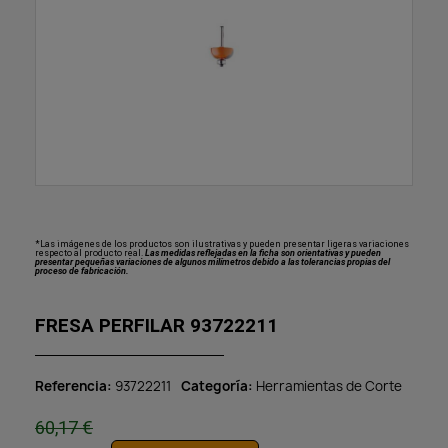
*Las imágenes de los productos son ilustrativas y pueden presentar ligeras variaciones
respecto al producto real.
Las medidas reflejadas en la ficha son orientativas y pueden
presentar pequeñas variaciones de algunos milímetros debido a las tolerancias propias del
proceso de fabricación.
FRESA PERFILAR 93722211
Referencia
93722211
Categoría
Herramientas de Corte
60,17 €