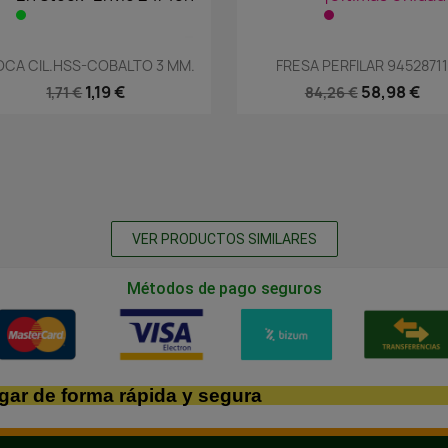
Vista rápida
Vista rápida


OCA CIL.HSS-COBALTO 3 MM.
FRESA PERFILAR 9452871
1,19 €
58,98 €
1,71 €
84,26 €
VER PRODUCTOS SIMILARES
Métodos de pago seguros
gar de forma rápida y segura