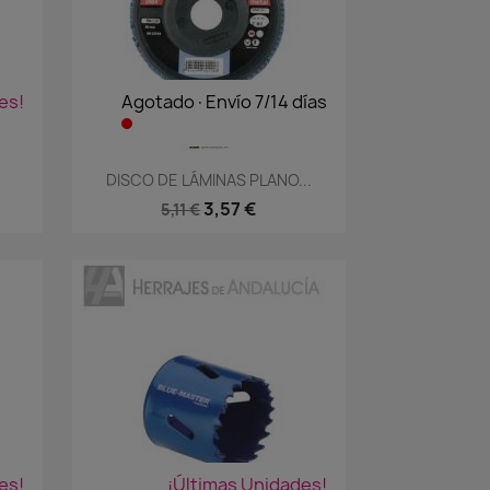
es!
Agotado·Envío 7/14 días
Vista rápida

1
DISCO DE LÁMINAS PLANO...
3,57 €
5,11 €
es!
¡Últimas Unidades!