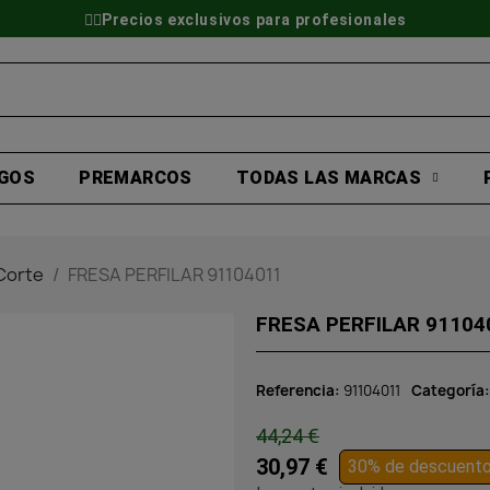
👷‍♂️Precios exclusivos para profesionales
GOS
PREMARCOS
TODAS LAS MARCAS
Corte
FRESA PERFILAR 91104011
FRESA PERFILAR 91104
Referencia
91104011
Categoría
44,24 €
30,97 €
30% de descuent