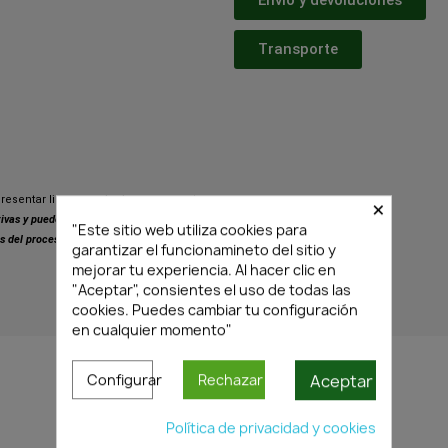
Transporte
×
resentar ligeras variaciones respecto
ativas y pueden presentar pequeñas
"Este sitio web utiliza cookies para
s del proceso de fabricación.
garantizar el funcionamineto del sitio y
mejorar tu experiencia. Al hacer clic en
"Aceptar", consientes el uso de todas las
cookies. Puedes cambiar tu configuración
PRODUCTOS SIMILARES
en cualquier momento"
Aceptar
Configurar
Rechazar
Política de privacidad y cookies