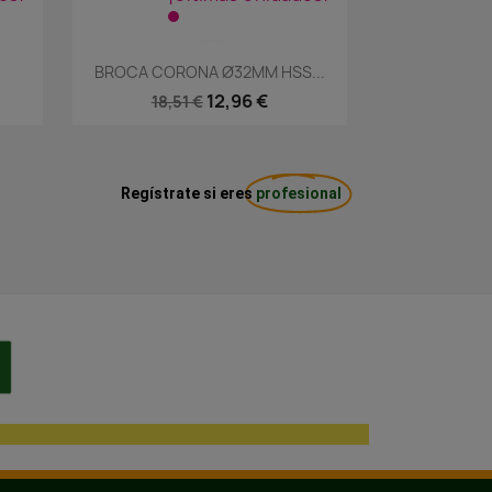
Vista rápida

1
BROCA CORONA Ø32MM HSS...
12,96 €
18,51 €
Regístrate si eres
profesional