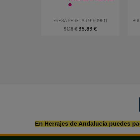
Vista rápida

FRESA PERFILAR 91509511
BR
35,83 €
51,18 €
En Herrajes de Andalucía puedes pa