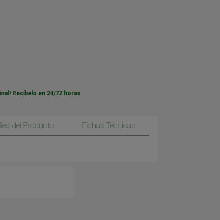
inal! Recíbelo en 24/72 horas
lles del Producto
Fichas Técnicas