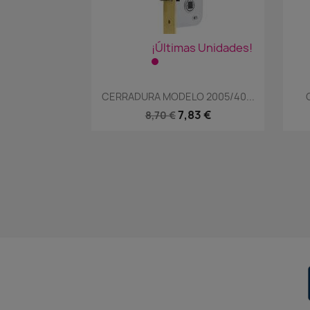
¡Últimas Unidades!
Vista rápida

CERRADURA MODELO 2005/40...
7,83 €
8,70 €