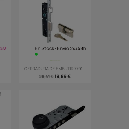
es!
En Stock·Envío 24/48h
Vista rápida

CERRADURA DE EMBUTIR 7791...
19,89 €
28,41 €