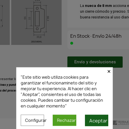
La
nueca de 8 mm
acciona e
un cierre cómodo y preciso.
buena resistencia al uso diari
En Stock·Envío 24/48h
Envío y devoluciones
×
Transporte
"Este sitio web utiliza cookies para
resentar ligeras variaciones respecto
garantizar el funcionamineto del sitio y
ativas y pueden presentar pequeñas
mejorar tu experiencia. Al hacer clic en
s del proceso de fabricación.
"Aceptar", consientes el uso de todas las
cookies. Puedes cambiar tu configuración
en cualquier momento"
PRODUCTOS SIMILARES
Aceptar
Configurar
Rechazar