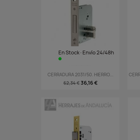
En Stock·Envío 24/48h
Vista rápida

CERRADURA 2031/50. HIERRO...
CERR
36,16 €
62,34 €