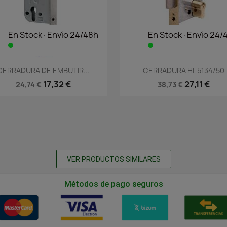
En Stock·Envío 24/48h
En Stock·Envío 24/
Vista rápida
Vista rápida


CERRADURA DE EMBUTIR...
CERRADURA HL 5134/50
17,32 €
27,11 €
24,74 €
38,73 €
VER PRODUCTOS SIMILARES
Métodos de pago seguros