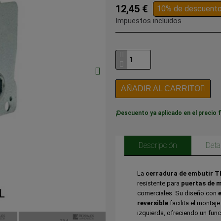
12,45 €
10% de descuent
Impuestos incluidos
AÑADIR AL CARRITO
¡Descuento ya aplicado en el precio f
Descripción
Deta
La
cerradura de embutir T
resistente para
puertas de 
comerciales. Su diseño con
reversible
facilita el montaj
izquierda, ofreciendo un fun