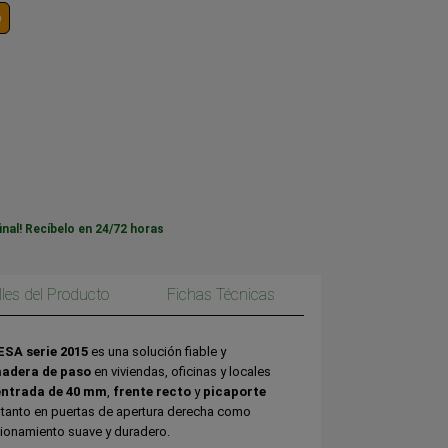
o
inal! Recíbelo en 24/72 horas
lles del Producto
Fichas Técnicas
ESA serie 2015
es una solución fiable y
madera de paso
en viviendas, oficinas y locales
entrada de 40 mm
,
frente recto
y
picaporte
e tanto en puertas de apertura derecha como
cionamiento suave y duradero.