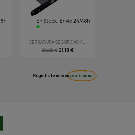
48h
En Stock·Envío 24/48h
Vista rápida

CERRADURA SEGURIDAD 4...
21,18 €
30,25 €
Regístrate si eres
profesional