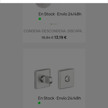
En Stock·Envío 24/48h
CONDENA-DESCONDENA..DISCAPA...
13,19 €
18,84 €
En Stock·Envío 24/48h