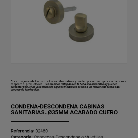
*Las imágenes de los productos son ilustrativas y pueden presentar ligeras variaciones
respecto al producto real.
Las medidas reflejadas en la ficha son orientativas y pueden
presentar pequeñas variaciones de algunos milímetros debido a las tolerancias propias del
proceso de fabricación.
CONDENA-DESCONDENA CABINAS
SANITARIAS..Ø35MM ACABADO CUERO
Referencia
02480
Categoría
Condenas-Descondena o Muletillas