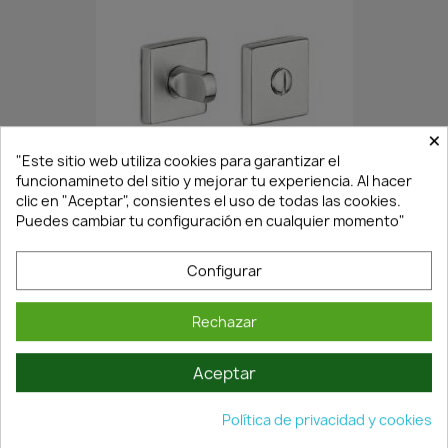
×
En Stock·Envío 24/48h
"Este sitio web utiliza cookies para garantizar el
funcionamineto del sitio y mejorar tu experiencia. Al hacer
clic en "Aceptar", consientes el uso de todas las cookies.
Puedes cambiar tu configuración en cualquier momento"
CONDENA-DESCONDENA CABINAS...
8,05 €
11,51 €
Configurar
Rechazar
Aceptar
Política de privacidad y cookies