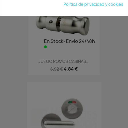
Política de privacidad y cookies
En Stock·Envío 24/48h
JUEGO POMOS CABINAS...
4,84 €
6,92 €