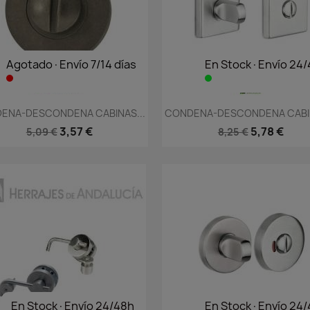
Agotado·Envío 7/14 días
En Stock·Envío 24
Vista rápida
Vista rápida


ENA-DESCONDENA CABINAS...
CONDENA-DESCONDENA CABIN
3,57 €
5,78 €
5,09 €
8,25 €
En Stock·Envío 24/48h
En Stock·Envío 24