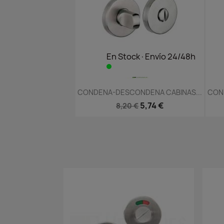
En Stock·Envío 24/48h
Vista rápida

CONDENA-DESCONDENA CABINAS...
CON
5,74 €
8,20 €