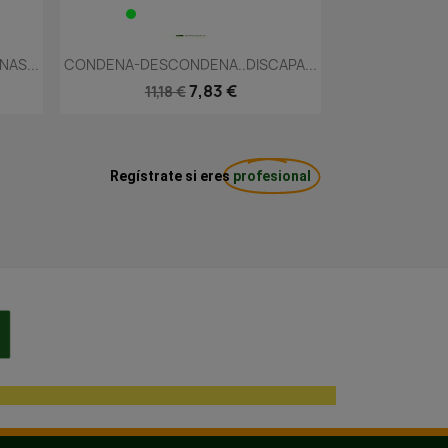
Vista rápida

AS...
CONDENA-DESCONDENA..DISCAPA...
7,83 €
11,18 €
Regístrate si eres
profesional