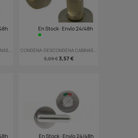
/48h
En Stock·Envío 24/48h
Vista rápida

AS...
CONDENA-DESCONDENA CABINAS...
3,57 €
5,09 €
/48h
En Stock·Envío 24/48h