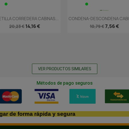
Vista rápida
Vista rápida


TILLA CORREDERA CABINAS...
CONDENA-DESCONDENA CABIN
14,16 €
7,56 €
20,23 €
10,79 €
VER PRODUCTOS SIMILARES
Métodos de pago seguros
gar de forma rápida y segura