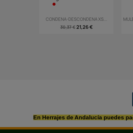
Vista rápida

CONDENA-DESCONDENA XS...
MULE
21,26 €
30,37 €
En Herrajes de Andalucía puedes pa