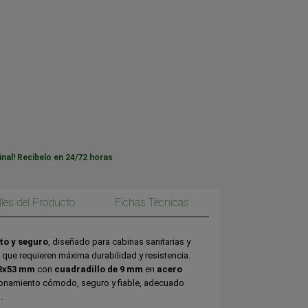
inal! Recíbelo en 24/72 horas
lles del Producto
Fichas Técnicas
to y seguro
, diseñado para cabinas sanitarias y
 que requieren máxima durabilidad y resistencia.
3x53 mm
con
cuadradillo de 9 mm
en
acero
ionamiento cómodo, seguro y fiable, adecuado
.