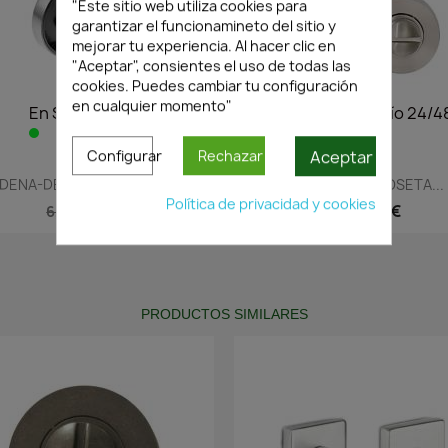
"Este sitio web utiliza cookies para
garantizar el funcionamineto del sitio y
mejorar tu experiencia. Al hacer clic en
"Aceptar", consientes el uso de todas las
cookies. Puedes cambiar tu configuración
en cualquier momento"
En Stock·Envío 24/48h
En Stock·Envío 24/4
Aceptar
Configurar
Rechazar
Vista rápida
Vista rápida


DENA-DESCONDENA PUERTAS...
MULETILLA CON ROSETA...
Política de privacidad y cookies
4,47 €
2,90 €
6,39 €
4,14 €
PRODUCTOS SIMILARES