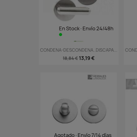
En Stock·Envío 24/48h
Vista rápida

CONDENA-DESCONDENA..DISCAPA...
COND
13,19 €
18,84 €
Agotado·Envío 7/14 días