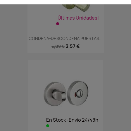
¡Últimas Unidades!
CONDENA-DESCONDENA PUERTAS...
3,57 €
5,09 €
En Stock·Envío 24/48h