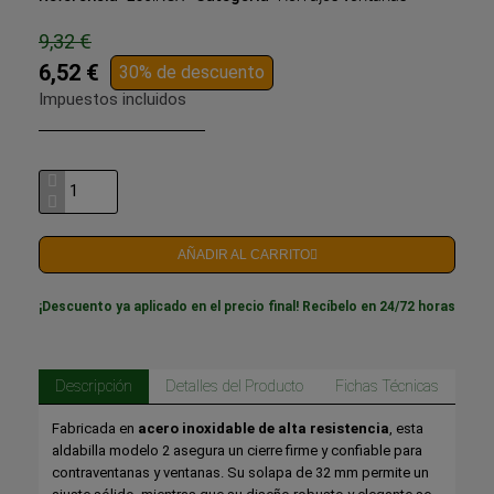
9,32 €
6,52 €
30% de descuento
Impuestos incluidos
AÑADIR AL CARRITO
¡Descuento ya aplicado en el precio final! Recíbelo en 24/72 horas
Descripción
Detalles del Producto
Fichas Técnicas
Fabricada en
acero inoxidable de alta resistencia
, esta
aldabilla modelo 2 asegura un cierre firme y confiable para
contraventanas y ventanas. Su solapa de 32 mm permite un