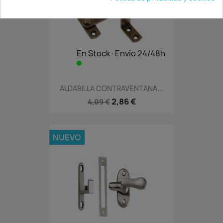
En Stock·Envío 24/48h
ALDABILLA CONTRAVENTANA...
2,86 €
4,09 €
NUEVO