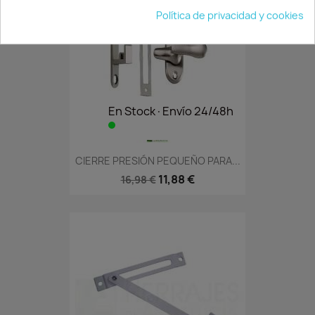
Política de privacidad y cookies
En Stock·Envío 24/48h
CIERRE PRESIÓN PEQUEÑO PARA...
11,88 €
16,98 €