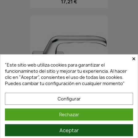
17,21 €
×
"Este sitio web utiliza cookies para garantizar el
funcionamineto del sitio y mejorar tu experiencia. Al hacer
clic en "Aceptar", consientes el uso de todas las cookies.
En Stock·Envío 24/48h
Puedes cambiar tu configuración en cualquier momento"
Configurar
MANILLA VENTANA DE ALUMINIO...
6,15 €
8,79 €
Rechazar
Aceptar