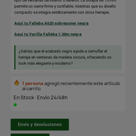
tipo de ventanas de interior o exterior. La solapa de 15 mm
permite un cierre firme y confiable, mientras que su diseño
compacto se integra estéticamente con otros herrajes.
Aquí tu Falleba A620 sobreponer negra
Aquí tu Varilla Falleba 1.30m negra
¿Sabías que el acabado negro ayuda a camuflar el
herraje en ventanas de madera oscura, ofreciendo un
look más elegante y moderno?
1 persona
agregó recientemente este artículo
al carrito
En Stock·Envío 24/48h
Envío y devoluciones