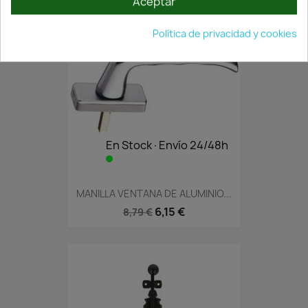
Aceptar
Política de privacidad y cookies
En Stock·Envío 24/48h
MANILLA VENTANA DE ALUMINIO...
6,15 €
8,79 €