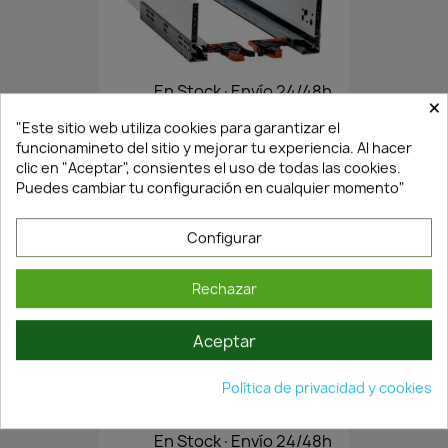
En Stock·Envío 24/48h
×
"Este sitio web utiliza cookies para garantizar el
funcionamineto del sitio y mejorar tu experiencia. Al hacer
GUÍAS CAJÓN S-LINE..400MM...
clic en "Aceptar", consientes el uso de todas las cookies.
19,73 €
Puedes cambiar tu configuración en cualquier momento"
28,18 €
Configurar
Rechazar
Aceptar
Política de privacidad y cookies
En Stock·Envío 24/48h