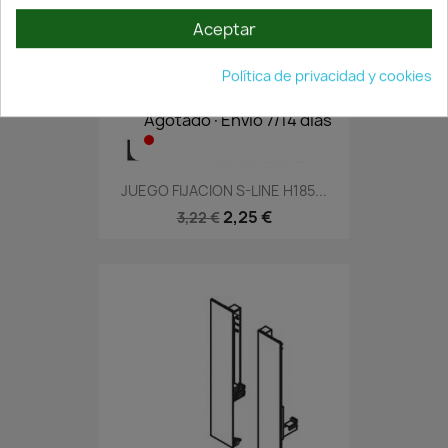
Aceptar
Política de privacidad y cookies
Agotado·Envío 7/14 días
JUEGO FIJACION S-LINE H185...
2,25 €
3,22 €