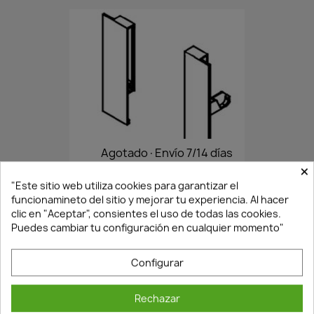
Agotado·Envío 7/14 días
×
"Este sitio web utiliza cookies para garantizar el
funcionamineto del sitio y mejorar tu experiencia. Al hacer
JUEGO FIJACION S-LINE H121...
clic en "Aceptar", consientes el uso de todas las cookies.
1,82 €
2,60 €
Puedes cambiar tu configuración en cualquier momento"
Configurar
Rechazar