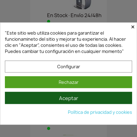
En Stock·Envío 24/48h
×
"Este sitio web utiliza cookies para garantizar el
ÁNGULO DOBLE PARA ENCIMERA...
funcionamineto del sitio y mejorar tu experiencia. Al hacer
3,45 €
clic en "Aceptar", consientes el uso de todas las cookies.
4,92 €
Puedes cambiar tu configuración en cualquier momento"
Configurar
Rechazar
Aceptar
Política de privacidad y cookies
En Stock·Envío 24/48h