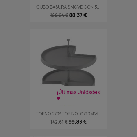
CUBO BASURA SMOVE CON 3...
88,37 €
126,24 €
¡Últimas Unidades!
TORNO 270º TORINO..Ø710MM...
99,83 €
142,61 €