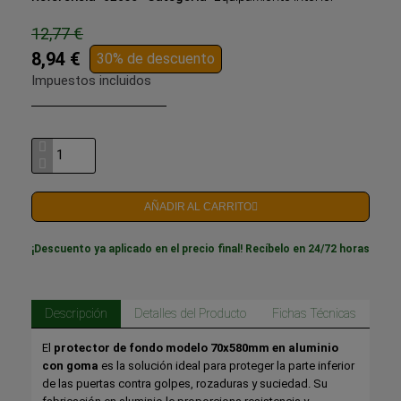
12,77 €
8,94 €
30% de descuento
Impuestos incluidos
AÑADIR AL CARRITO
¡Descuento ya aplicado en el precio final! Recíbelo en 24/72 horas
Descripción
Detalles del Producto
Fichas Técnicas
El
protector de fondo modelo 70x580mm en aluminio
con goma
es la solución ideal para proteger la parte inferior
de las puertas contra golpes, rozaduras y suciedad. Su