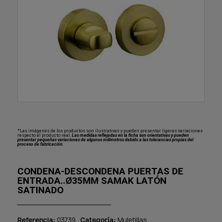
*Las imágenes de los productos son ilustrativas y pueden presentar ligeras variaciones
respecto al producto real.
Las medidas reflejadas en la ficha son orientativas y pueden
presentar pequeñas variaciones de algunos milímetros debido a las tolerancias propias del
proceso de fabricación.
CONDENA-DESCONDENA PUERTAS DE
ENTRADA..Ø35MM SAMAK LATÓN
SATINADO
Referencia
03739
Categoría
Muletillas