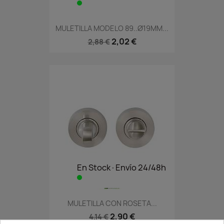
MULETILLA MODELO 89..Ø19MM...
2,02 €
2,88 €
En Stock·Envío 24/48h
MULETILLA CON ROSETA...
2,90 €
4,14 €