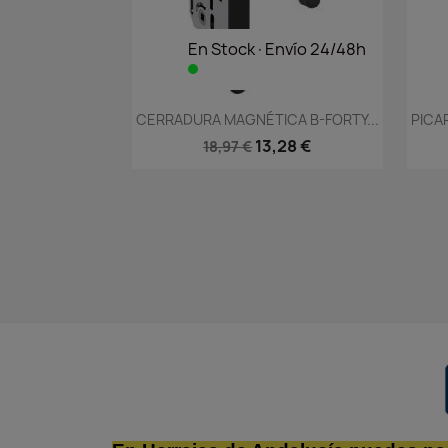
En Stock·Envío 24/48h
Vista rápida

CERRADURA MAGNÉTICA B-FORTY...
PICA
13,28 €
18,97 €