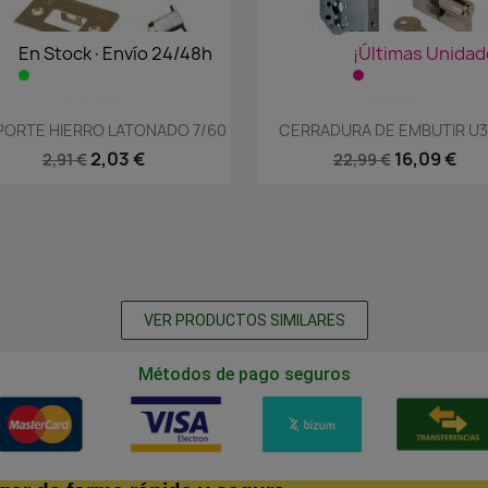
En Stock·Envío 24/48h
¡Últimas Unidad
Vista rápida
Vista rápida


PORTE HIERRO LATONADO 7/60
CERRADURA DE EMBUTIR U30
2,03 €
16,09 €
2,91 €
22,99 €
VER PRODUCTOS SIMILARES
Métodos de pago seguros