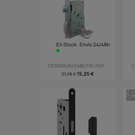
En Stock·Envío 24/48h
Vista rápida

CERRADURA EMBUTIR U10P...
C
15,25 €
21,78 €