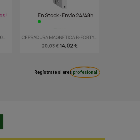
es!
En Stock·Envío 24/48h
Vista rápida

...
CERRADURA MAGNÉTICA B-FORTY...
14,02 €
20,03 €
Regístrate si eres
profesional