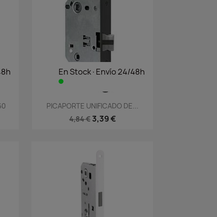
48h
En Stock·Envío 24/48h
Vista rápida

60
PICAPORTE UNIFICADO DE...
3,39 €
4,84 €