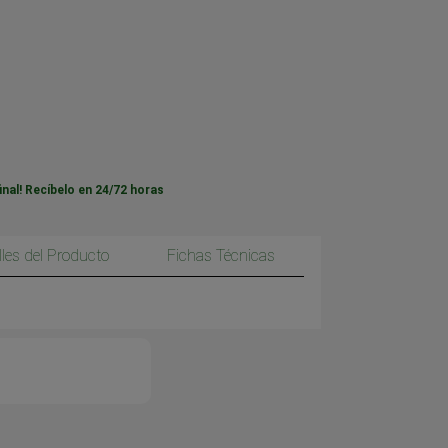
inal! Recíbelo en 24/72 horas
lles del Producto
Fichas Técnicas