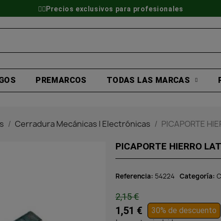
👷‍♂️Precios exclusivos para profesionales
GOS
PREMARCOS
TODAS LAS MARCAS
s
Cerradura Mecánicas | Electrónicas
PICAPORTE HI
PICAPORTE HIERRO LA
Referencia
54224
Categoría
C
2,15 €
1,51 €
30% de descuento