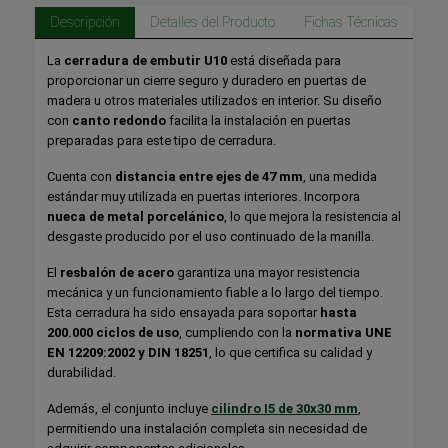
Descripción
Detalles del Producto
Fichas Técnicas
La
cerradura de embutir U10
está diseñada para
proporcionar un cierre seguro y duradero en puertas de
madera u otros materiales utilizados en interior. Su diseño
con
canto redondo
facilita la instalación en puertas
preparadas para este tipo de cerradura.
Cuenta con
distancia entre ejes de 47 mm
, una medida
estándar muy utilizada en puertas interiores. Incorpora
nueca de metal porcelánico
, lo que mejora la resistencia al
desgaste producido por el uso continuado de la manilla.
El
resbalón de acero
garantiza una mayor resistencia
mecánica y un funcionamiento fiable a lo largo del tiempo.
Esta cerradura ha sido ensayada para soportar
hasta
200.000 ciclos de uso
, cumpliendo con la
normativa UNE
EN 12209:2002 y DIN 18251
, lo que certifica su calidad y
durabilidad.
Además, el conjunto incluye
cilindro I5 de 30x30 mm
,
permitiendo una instalación completa sin necesidad de