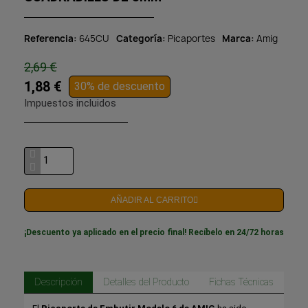
Referencia
645CU
Categoría
Picaportes
Marca
Amig
2,69 €
1,88 €
30% de descuento
Impuestos incluidos
AÑADIR AL CARRITO
¡Descuento ya aplicado en el precio final! Recíbelo en 24/72 horas
Descripción
Detalles del Producto
Fichas Técnicas