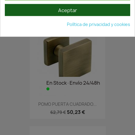
6,24 €
8,92 €
Aceptar
Política de privacidad y cookies
En Stock·Envío 24/48h
POMO PUERTA CUADRADO...
50,23 €
62,79 €