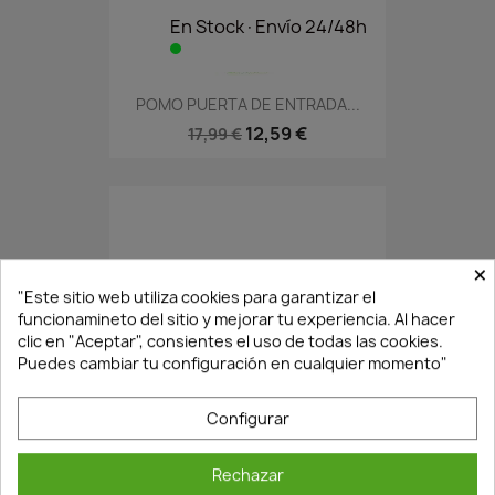
En Stock·Envío 24/48h
POMO PUERTA DE ENTRADA...
12,59 €
17,99 €
×
"Este sitio web utiliza cookies para garantizar el
funcionamineto del sitio y mejorar tu experiencia. Al hacer
clic en "Aceptar", consientes el uso de todas las cookies.
Puedes cambiar tu configuración en cualquier momento"
¡Últimas Unidades!
Configurar
Rechazar
POMO BOLA PUERTA DE...