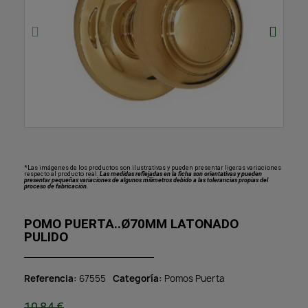
*Las imágenes de los productos son ilustrativas y pueden presentar ligeras variaciones
respecto al producto real.
Las medidas reflejadas en la ficha son orientativas y pueden
presentar pequeñas variaciones de algunos milímetros debido a las tolerancias propias del
proceso de fabricación.
POMO PUERTA..Ø70MM LATONADO
PULIDO
Referencia
67555
Categoría
Pomos Puerta
10,84 €