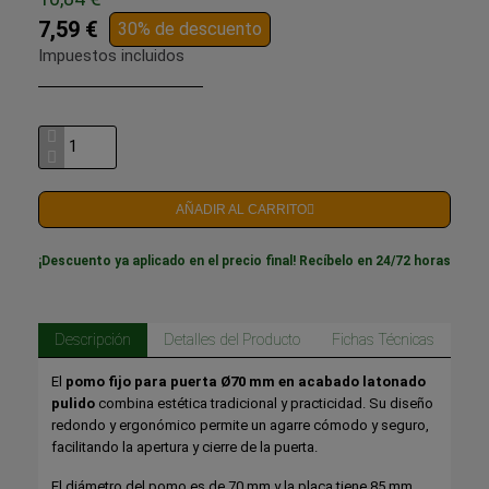
7,59 €
30% de descuento
Impuestos incluidos
AÑADIR AL CARRITO
¡Descuento ya aplicado en el precio final! Recíbelo en 24/72 horas
Descripción
Detalles del Producto
Fichas Técnicas
El
pomo fijo para puerta Ø70 mm en acabado latonado
pulido
combina estética tradicional y practicidad. Su diseño
redondo y ergonómico permite un agarre cómodo y seguro,
facilitando la apertura y cierre de la puerta.
El diámetro del pomo es de 70 mm y la placa tiene 85 mm,