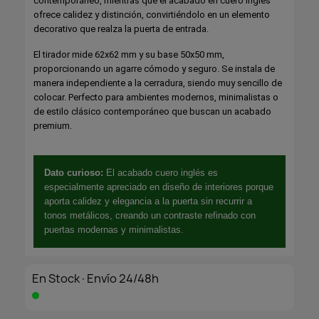
contemporáneo, mientras que el acabado en cuero inglés
ofrece calidez y distinción, convirtiéndolo en un elemento
decorativo que realza la puerta de entrada.
El tirador mide 62x62 mm y su base 50x50 mm,
proporcionando un agarre cómodo y seguro. Se instala de
manera independiente a la cerradura, siendo muy sencillo de
colocar. Perfecto para ambientes modernos, minimalistas o
de estilo clásico contemporáneo que buscan un acabado
premium.
Dato curioso:
El acabado cuero inglés es
especialmente apreciado en diseño de interiores porque
aporta calidez y elegancia a la puerta sin recurrir a
tonos metálicos, creando un contraste refinado con
puertas modernas y minimalistas.
En Stock·Envío 24/48h