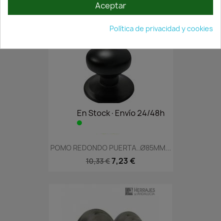
Aceptar
Política de privacidad y cookies
En Stock·Envío 24/48h
POMO REDONDO PUERTA..Ø85MM...
7,23 €
10,33 €