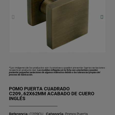
*Las imágenes de los productos son ilustrativas y pueden presentar ligeras variaciones
respecto al producto real.
Las medidas reflejadas en la ficha son orientativas y pueden
presentar pequeñas variaciones de algunos milímetros debido a las tolerancias propias del
proceso de fabricación.
POMO PUERTA CUADRADO
C209..62X62MM ACABADO DE CUERO
INGLÉS
Referencia
C209CU
Categoría
Pomos Puerta