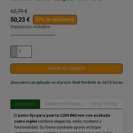
62,79 €
50,23 €
20% de descuento
Impuestos incluidos
AÑADIR AL CARRITO
¡Descuento ya aplicado en el precio final! Recíbelo en 24/72 horas
Descripción
Detalles del Producto
Fichas Técnicas
El
pomo fijo para puerta C209 Ø62 mm con acabado
cuero inglés
combina elegancia, estilo moderno y
funcionalidad. Su forma cuadrada aporta un toque