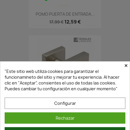
POMO PUERTA DE ENTRADA...
12,59 €
17,99 €
×
"Este sitio web utiliza cookies para garantizar el
funcionamineto del sitio y mejorar tu experiencia. Al hacer
clic en "Aceptar", consientes el uso de todas las cookies.
Puedes cambiar tu configuración en cualquier momento"
En Stock·Envío 24/48h
Configurar
POMO PUERTA CUADRADO...
Rechazar
53,41 €
66,77 €