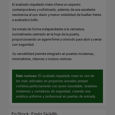
El acabado niquelado mate ofrece un aspecto
contemporáneo y sofisticado, además de una excelente
resistencia al uso diario y menor visibilidad de huellas frente
a acabados brillo.
Se instala de forma independiente a la cerradura,
normalmente centrado en la hoja de la puerta,
proporcionando un agarre firme y cómodo para abrir y cerrar
con seguridad.
Su versatilidad permite integrarlo en puertas modernas,
minimalistas, clásicas o incluso rústicas.
Dato curioso:
El acabado niquelado mate es uno de
los más utilizados en proyectos actuales porque
combina perfectamente con acero inoxidable, tiradores
modernos y cerraduras de seguridad, creando una
estética uniforme y profesional en puertas de entrada.
En Stock·Envío 24/48h