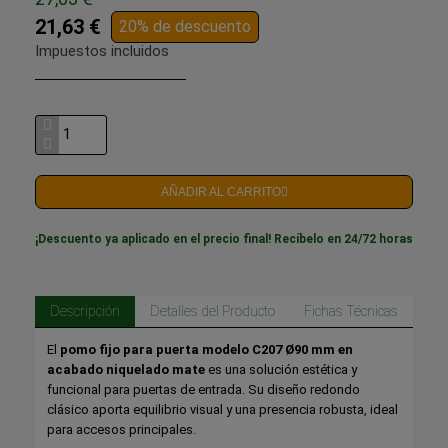
21,63 €
20% de descuento
Impuestos incluidos
AÑADIR AL CARRITO
¡Descuento ya aplicado en el precio final! Recíbelo en 24/72 horas
Descripción
Detalles del Producto
Fichas Técnicas
El
pomo fijo para puerta modelo C207 Ø90 mm en
acabado niquelado mate
es una solución estética y
funcional para puertas de entrada. Su diseño redondo
clásico aporta equilibrio visual y una presencia robusta, ideal
para accesos principales.