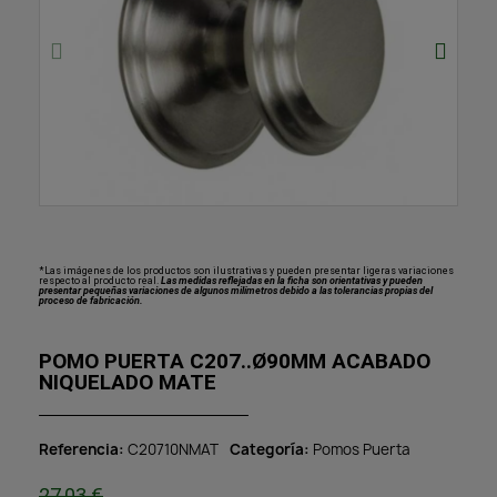
*Las imágenes de los productos son ilustrativas y pueden presentar ligeras variaciones
respecto al producto real.
Las medidas reflejadas en la ficha son orientativas y pueden
presentar pequeñas variaciones de algunos milímetros debido a las tolerancias propias del
proceso de fabricación.
POMO PUERTA C207..Ø90MM ACABADO
NIQUELADO MATE
Referencia
C20710NMAT
Categoría
Pomos Puerta
27,03 €