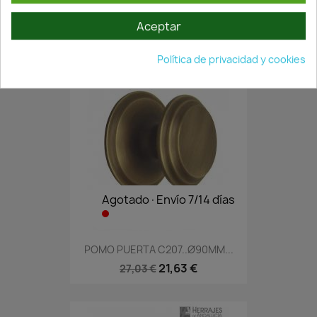
POMO PUERTA DE ENTRADA...
12,59 €
17,99 €
Aceptar
Política de privacidad y cookies
Agotado·Envío 7/14 días
POMO PUERTA C207..Ø90MM...
21,63 €
27,03 €