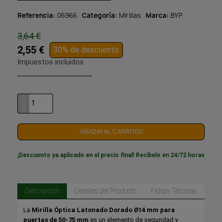
Referencia
06966
Categoría
Mirillas
Marca
BYP
3,64 €
2,55 €
30% de descuento
Impuestos incluidos
AÑADIR AL CARRITO
¡Descuento ya aplicado en el precio final! Recíbelo en 24/72 horas
Descripción
Detalles del Producto
Fichas Técnicas
La
Mirilla Óptica Latonado Dorado Ø14 mm para
puertas de 50-75 mm
es un elemento de seguridad y