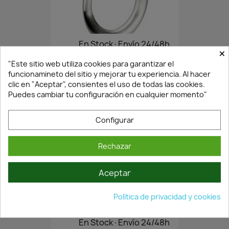
En Stock·Envío 24/48h
×
"Este sitio web utiliza cookies para garantizar el
funcionamineto del sitio y mejorar tu experiencia. Al hacer
OJO DE BUEY H35 PARA...
clic en "Aceptar", consientes el uso de todas las cookies.
63,53 €
90,75 €
Puedes cambiar tu configuración en cualquier momento"
Configurar
Rechazar
Aceptar
Política de privacidad y cookies
En Stock·Envío 24/48h