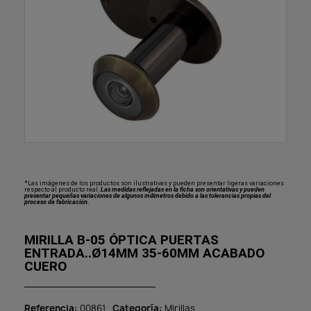
*Las imágenes de los productos son ilustrativas y pueden presentar ligeras variaciones
respecto al producto real.
Las medidas reflejadas en la ficha son orientativas y pueden
presentar pequeñas variaciones de algunos milímetros debido a las tolerancias propias del
proceso de fabricación.
MIRILLA B-05 ÓPTICA PUERTAS
ENTRADA..Ø14MM 35-60MM ACABADO
CUERO
Referencia
00861
Categoría
Mirillas