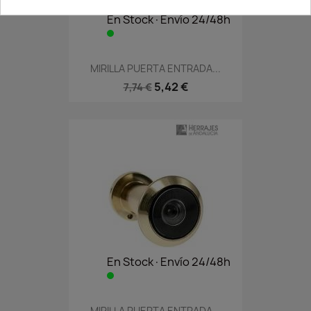
En Stock·Envío 24/48h
MIRILLA PUERTA ENTRADA...
5,42 €
7,74 €
En Stock·Envío 24/48h
MIRILLA PUERTA ENTRADA...