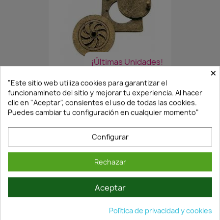
¡Últimas Unidades!
×
"Este sitio web utiliza cookies para garantizar el
funcionamineto del sitio y mejorar tu experiencia. Al hacer
MIRILLA RÚSTICA CON VISOR...
clic en "Aceptar", consientes el uso de todas las cookies.
48,70 €
69,58 €
Puedes cambiar tu configuración en cualquier momento"
Configurar
Rechazar
Aceptar
Política de privacidad y cookies