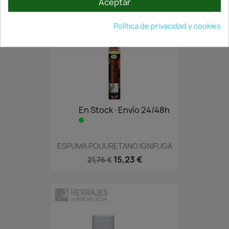
Aceptar
Política de privacidad y cookies
En Stock·Envío 24/48h
ESPUMA POLIURETANO IGNIFUGA
15,23 €
21,76 €