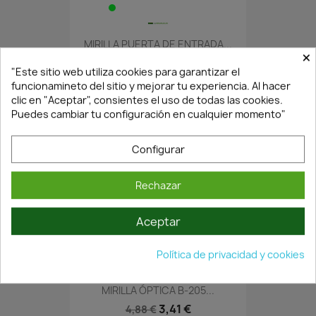
MIRILLA PUERTA DE ENTRADA...
×
1,59 €
2,27 €
"Este sitio web utiliza cookies para garantizar el
funcionamineto del sitio y mejorar tu experiencia. Al hacer
clic en "Aceptar", consientes el uso de todas las cookies.
Puedes cambiar tu configuración en cualquier momento"
Configurar
Rechazar
Aceptar
En Stock·Envío 24/48h
Política de privacidad y cookies
MIRILLA ÓPTICA B-205...
3,41 €
4,88 €