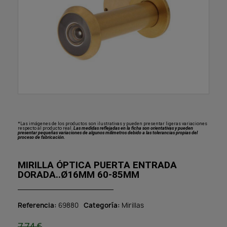
*Las imágenes de los productos son ilustrativas y pueden presentar ligeras variaciones
respecto al producto real.
Las medidas reflejadas en la ficha son orientativas y pueden
presentar pequeñas variaciones de algunos milímetros debido a las tolerancias propias del
proceso de fabricación.
MIRILLA ÓPTICA PUERTA ENTRADA
DORADA..Ø16MM 60-85MM
Referencia
69880
Categoría
Mirillas
7,74 €