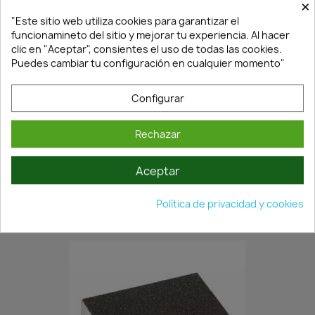
×
"Este sitio web utiliza cookies para garantizar el
funcionamineto del sitio y mejorar tu experiencia. Al hacer
clic en "Aceptar", consientes el uso de todas las cookies.
Puedes cambiar tu configuración en cualquier momento"
Configurar
Rechazar
¡Últimas Unidades!
Aceptar
ROLLO DE LIJA FLEXOVIT P240...
Política de privacidad y cookies
22,93 €
32,75 €