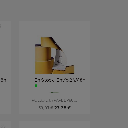
48h
En Stock·Envío 24/48h
Vista rápida

.
ROLLO LIJA PAPEL P80...
27,35 €
39,07 €