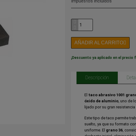
Impuestos incluidos
AÑADIR AL CARRITO
¡Descuento ya aplicado en el precio f
Descripción
Deta
El
taco abrasivo 1001 gran
óxido de aluminio
, uno de l
lijado por su gran resistenci
Este tipo de taco permite tra
suelto, ya que su formato com
uniforme. El
grano 36
, consi