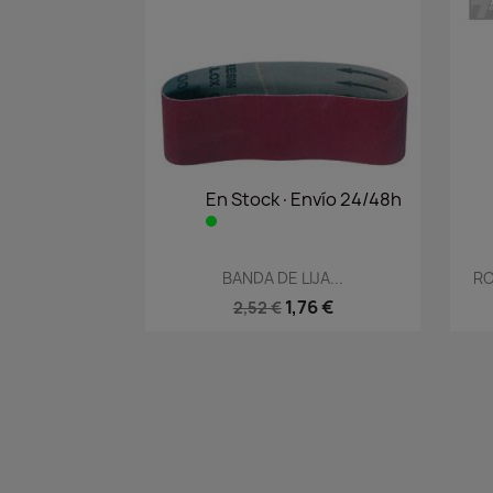
En Stock·Envío 24/48h
Vista rápida

BANDA DE LIJA...
RO
1,76 €
2,52 €