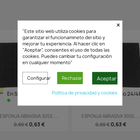
×
PRODUCTOS RELACIONADOS
"Este sitio web utiliza cookies para
garantizar el funcionamineto del sitio y
mejorar tu experiencia. Al hacer clic en
"Aceptar", consientes el uso de todas las
cookies. Puedes cambiar tu configuración
en cualquier momento"
Aceptar
Configurar
Rechazar
Política de privacidad y cookies
En Stock·Envío 24/48h
En Stock·Envío 24/4
Vista rápida
Vista rápida


ESPONJA ABRASIVA 3053.....
ESPONJA ABRASIVA 3055....
0,63 €
0,63 €
0,90 €
0,90 €