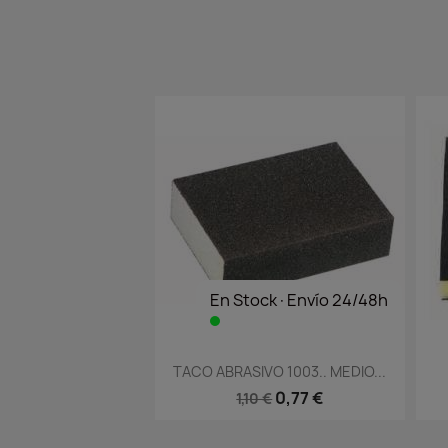
En Stock·Envío 24/48h
Vista rápida

TACO ABRASIVO 1003.. MEDIO...
0,77 €
1,10 €