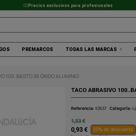
👷‍♂️Precios exclusivos para profesionales
GOS
PREMARCOS
TODAS LAS MARCAS
O 100..BASTO 36 ÓXIDO ALUMINIO
TACO ABRASIVO 100..B
Referencia
63637
Categoría
Li
1,33 €
0,93 €
30% de descuento