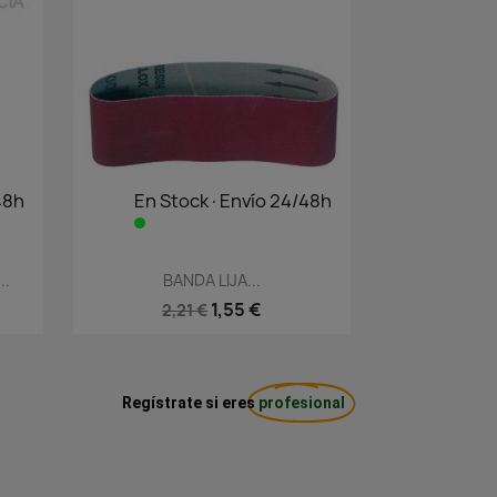
48h
En Stock·Envío 24/48h
Vista rápida

..
BANDA LIJA...
1,55 €
2,21 €
Regístrate si eres
profesional