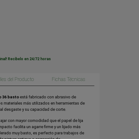
inal! Recíbelo en 24/72 horas
lles del Producto
Fichas Técnicas
o 36 basto
está fabricado con abrasivo de
os materiales más utilizados en herramientas de
a al desgaste y su capacidad de corte.
bajar con mayor comodidad que el papel de lija
pacto facilita un agarre firme y un lijado más
derado muy basto, es perfecto para trabajos de