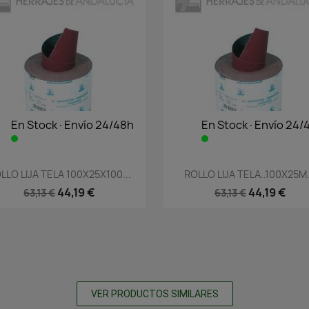
En Stock·Envío 24/48h
En Stock·Envío 24/
Vista rápida
Vista rápida


LLO LIJA TELA 100X25X100...
ROLLO LIJA TELA..100X25M.
44,19 €
44,19 €
63,13 €
63,13 €
VER PRODUCTOS SIMILARES