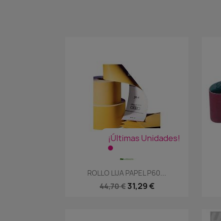
¡Últimas Unidades!
Vista rápida

ROLLO LIJA PAPEL P60...
31,29 €
44,70 €