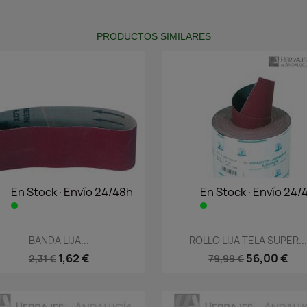
PRODUCTOS SIMILARES
En Stock·Envío 24/48h
En Stock·Envío 24/
Vista rápida
Vista rápida


BANDA LIJA...
ROLLO LIJA TELA SUPER..
1,62 €
56,00 €
2,31 €
79,99 €