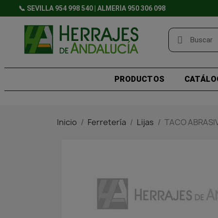
📞 SEVILLA 954 998 540 | ALMERÍA 950 306 098
PRODUCTOS
CATÁLO
Inicio
Ferretería
Lijas
TACO ABRASIV