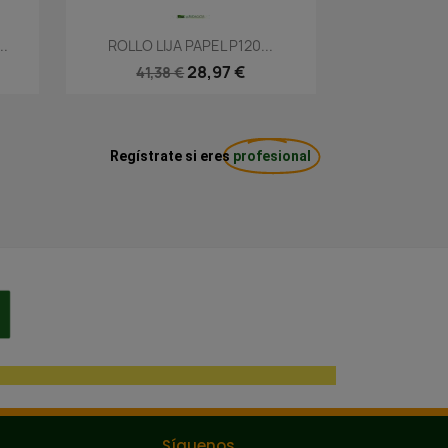
Vista rápida

..
ROLLO LIJA PAPEL P120...
28,97 €
41,38 €
Regístrate si eres
profesional
Síguenos