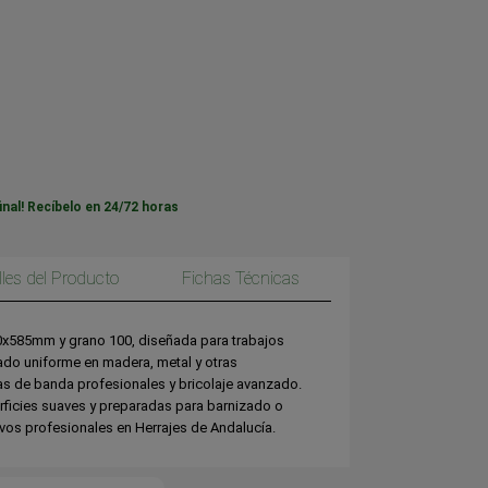
inal! Recíbelo en 24/72 horas
lles del Producto
Fichas Técnicas
00x585mm y grano 100, diseñada para trabajos
ado uniforme en madera, metal y otras
oras de banda profesionales y bricolaje avanzado.
rficies suaves y preparadas para barnizado o
vos profesionales en Herrajes de Andalucía.