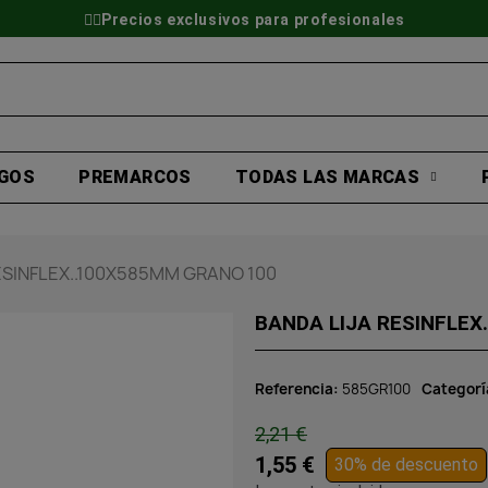
👷‍♂️Precios exclusivos para profesionales
GOS
PREMARCOS
TODAS LAS MARCAS
ESINFLEX..100X585MM GRANO 100
BANDA LIJA RESINFLEX
Referencia
585GR100
Categorí
2,21 €
1,55 €
30% de descuento