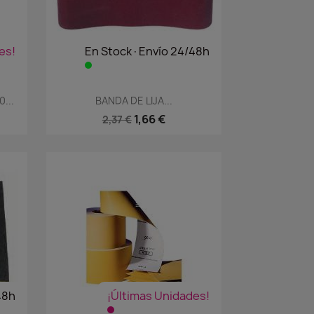
es!
En Stock·Envío 24/48h
Vista rápida

...
BANDA DE LIJA...
1,66 €
2,37 €
48h
¡Últimas Unidades!