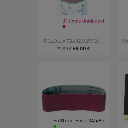
¡Últimas Unidades!
Vista rápida

ROLLO LIJA TELA 120X25X120...
RO
56,00 €
79,99 €
En Stock·Envío 24/48h