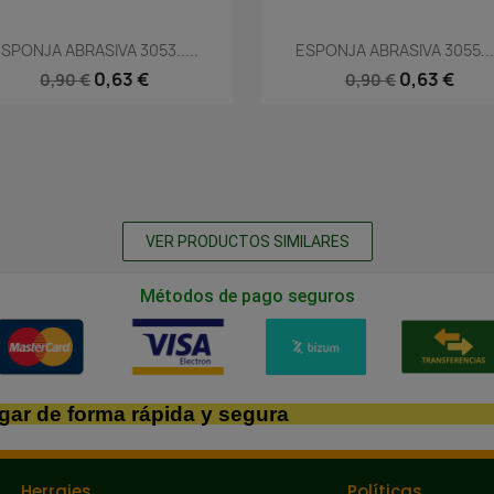
Vista rápida
Vista rápida


SPONJA ABRASIVA 3053.....
ESPONJA ABRASIVA 3055...
0,63 €
0,63 €
0,90 €
0,90 €
VER PRODUCTOS SIMILARES
Métodos de pago seguros
gar de forma rápida y segura
Herrajes
Políticas