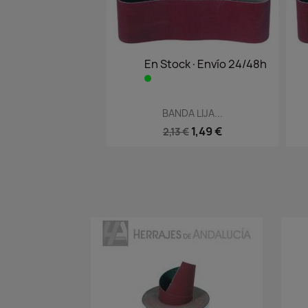
En Stock·Envío 24/48h
Vista rápida

BANDA LIJA...
1,49 €
2,13 €