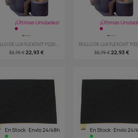
¡Últimas Unidades!
¡Últimas Unidad
Vista rápida
Vista rápida


LLO DE LIJA FLEXOVIT P220...
ROLLO DE LIJA FLEXOVIT P320
22,93 €
22,93 €
32,75 €
32,75 €
En Stock·Envío 24/48h
En Stock·Envío 24/