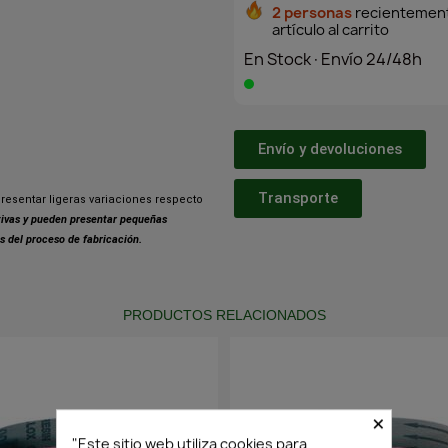
2 personas
recientement
artículo al carrito
En Stock·Envío 24/48h
Envío y devoluciones
Transporte
resentar ligeras variaciones respecto
ativas y pueden presentar pequeñas
s del proceso de fabricación.
PRODUCTOS RELACIONADOS
×
"Este sitio web utiliza cookies para