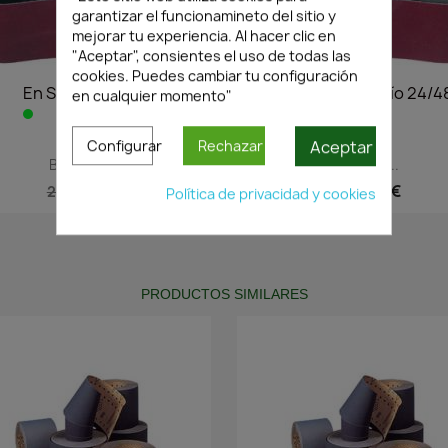
garantizar el funcionamineto del sitio y
mejorar tu experiencia. Al hacer clic en
"Aceptar", consientes el uso de todas las
cookies. Puedes cambiar tu configuración
En Stock·Envío 24/48h
En Stock·Envío 24/4
en cualquier momento"
Aceptar
Configurar
Rechazar
Vista rápida
Vista rápida


BANDA LIJA...
BANDA LIJA...
1,46 €
1,68 €
2,09 €
2,40 €
Política de privacidad y cookies
PRODUCTOS SIMILARES