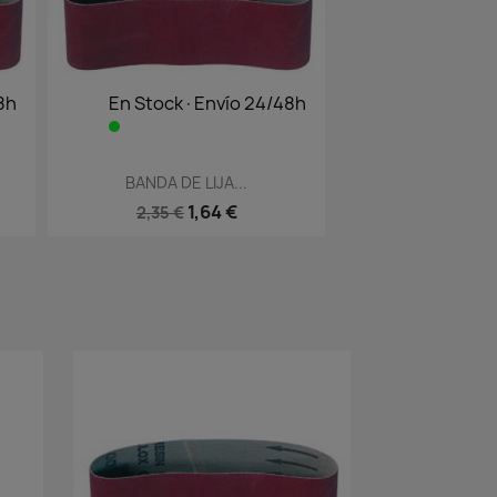
8h
En Stock·Envío 24/48h
Vista rápida

BANDA DE LIJA...
1,64 €
2,35 €