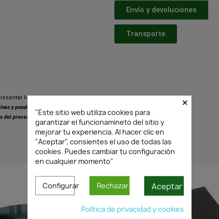
Envío y devoluciones
Transporte
×
resentar ligeras variaciones respecto
ativas y pueden presentar pequeñas
"Este sitio web utiliza cookies para
s del proceso de fabricación.
garantizar el funcionamineto del sitio y
mejorar tu experiencia. Al hacer clic en
"Aceptar", consientes el uso de todas las
cookies. Puedes cambiar tu configuración
PRODUCTOS SIMILARES
en cualquier momento"
Aceptar
Configurar
Rechazar
Política de privacidad y cookies