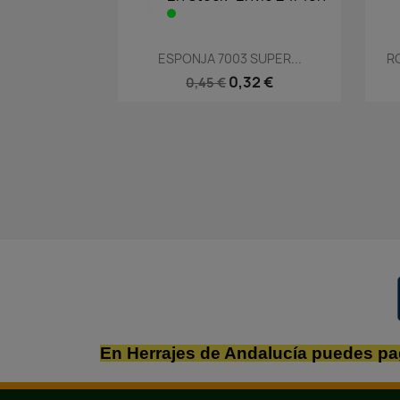
Vista rápida

ESPONJA 7003 SUPER...
RO
0,32 €
0,45 €
En Herrajes de Andalucía puedes pa