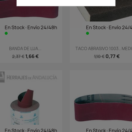
En Stock·Envío 24/48h
En Stock·Envío 24/
Vista rápida
Vista rápida


BANDA DE LIJA...
TACO ABRASIVO 1003.. MEDIO
1,66 €
0,77 €
2,37 €
1,10 €
En Stock·Envío 24/48h
En Stock·Envío 24/