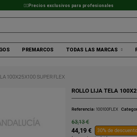
👷‍♂️Precios exclusivos para profesionales
GOS
PREMARCOS
TODAS LAS MARCAS
ELA 100X25X100 SUPER FLEX
ROLLO LIJA TELA 100X
Referencia
100100FLEX
Catego
63,13 €
44,19 €
30% de descuent