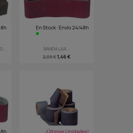
48h
En Stock·Envío 24/48h
Vista rápida

...
BANDA LIJA...
1,46 €
2,09 €
48h
¡Últimas Unidades!