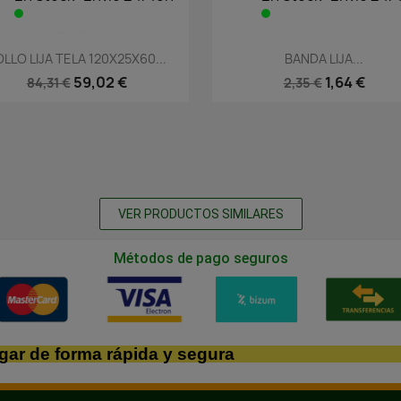
Vista rápida
Vista rápida


LLO LIJA TELA 120X25X60...
BANDA LIJA...
59,02 €
1,64 €
84,31 €
2,35 €
VER PRODUCTOS SIMILARES
Métodos de pago seguros
gar de forma rápida y segura