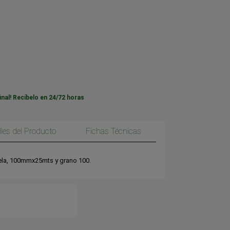
inal! Recíbelo en 24/72 horas
lles del Producto
Fichas Técnicas
 tela, 100mmx25mts y grano 100.