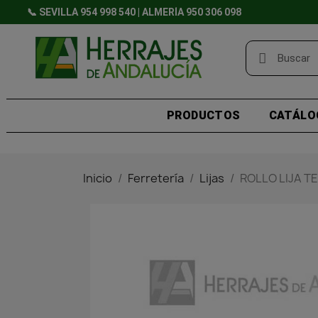
📞 SEVILLA 954 998 540 | ALMERÍA 950 306 098
PRODUCTOS
CATÁLO
Inicio
Ferretería
Lijas
ROLLO LIJA T