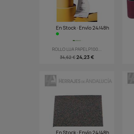
En Stock·Envío 24/48h
Vista rápida

ROLLO LIJA PAPEL P100...
24,23 €
34,62 €
En Stock·Envío 24/48h