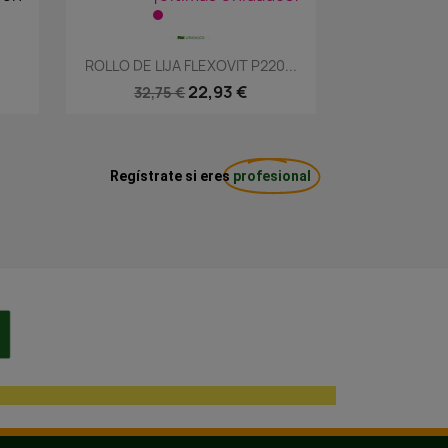
Vista rápida

ROLLO DE LIJA FLEXOVIT P220...
22,93 €
32,75 €
Regístrate si eres
profesional