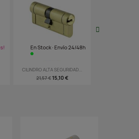
s!
En Stock·Envío 24/48h
Agotado·Enví
Vista rápida
Vista 


CILINDRO ALTA SEGURIDAD...
CILINDRO SEG
15,10 €
21
21,57 €
31,05 €