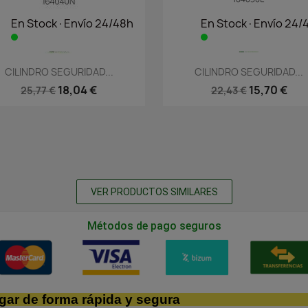
En Stock·Envío 24/48h
En Stock·Envío 24/
Vista rápida
Vista rápida


CILINDRO SEGURIDAD...
CILINDRO SEGURIDAD...
18,04 €
15,70 €
25,77 €
22,43 €
VER PRODUCTOS SIMILARES
Métodos de pago seguros
gar de forma rápida y segura