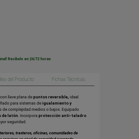
inal! Recíbelo en 24/72 horas
lles del Producto
Fichas Técnicas
 con llave plana de
puntos reversible,
ideal
eñado para sistemas de
igualamiento y
s de complejidad medios o bajos. Equipado
s de latón.
Incorpora
protección anti-taladro
yor seguridad.
riores, trasteros, oficinas, comunidades de