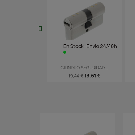
En Stock·Envío 24/48h
Vista rápida

CILINDRO SEGURIDAD...
13,61 €
19,44 €