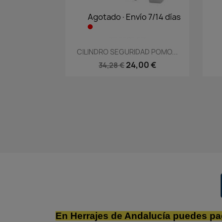
Agotado·Envío 7/14 días
Vista rápida

CILINDRO SEGURIDAD POMO...
24,00 €
34,28 €
En Herrajes de Andalucía puedes pa