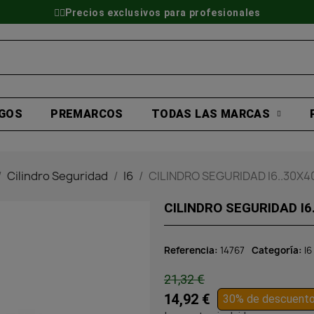
👷‍♂️Precios exclusivos para profesionales
GOS
PREMARCOS
TODAS LAS MARCAS
Cilindro Seguridad
I6
CILINDRO SEGURIDAD I6..30
CILINDRO SEGURIDAD I
Referencia
14767
Categoría
I6
21,32 €
14,92 €
30% de descuent