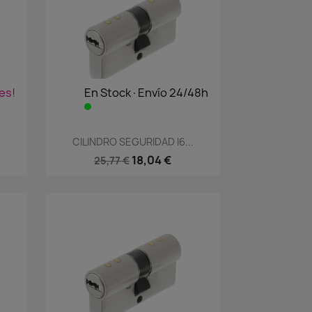
es!
En Stock·Envío 24/48h
Vista rápida

CILINDRO SEGURIDAD I6...
18,04 €
25,77 €