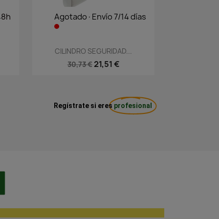
48h
Agotado·Envío 7/14 días
Vista rápida

CILINDRO SEGURIDAD...
21,51 €
30,73 €
Regístrate si eres
profesional