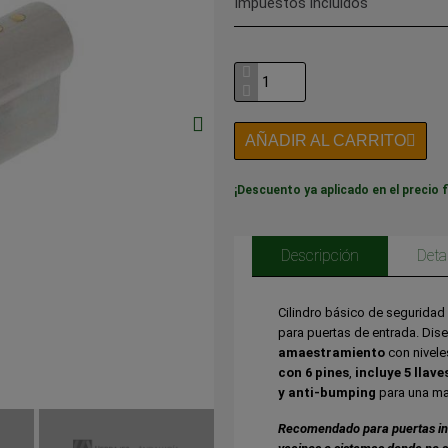
Impuestos incluidos
AÑADIR AL CARRITO
¡Descuento ya aplicado en el precio f
Descripción
Deta
Cilindro básico de seguridad
para puertas de entrada. Dis
amaestramiento
con nivele
con 6 pines
,
incluye 5 llave
y anti-bumping
para una ma
Recomendado para puertas inte