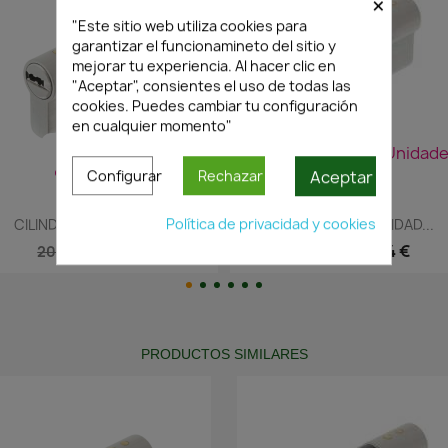
×
"Este sitio web utiliza cookies para
garantizar el funcionamineto del sitio y
mejorar tu experiencia. Al hacer clic en
"Aceptar", consientes el uso de todas las
cookies. Puedes cambiar tu configuración
en cualquier momento"
¡Últimas Unidades!
¡Últimas Unidade
Aceptar
Configurar
Rechazar
Vista rápida
Vista rápida


Política de privacidad y cookies
CILINDRO SEGURIDAD...
CILINDRO SEGURIDAD...
14,26 €
18,04 €
20,38 €
25,77 €
PRODUCTOS SIMILARES