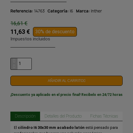
Referencia
14763
Categoría
I6
Marca
Inther
16,61 €
11,63 €
30% de descuento
Impuestos incluidos
AÑADIR AL CARRITO
¡Descuento ya aplicado en el precio final! Recíbelo en 24/72 horas
Descripción
Detalles del Producto
Fichas Técnicas
El
cilindro I6 30x30 mm acabado latón
está pensado para