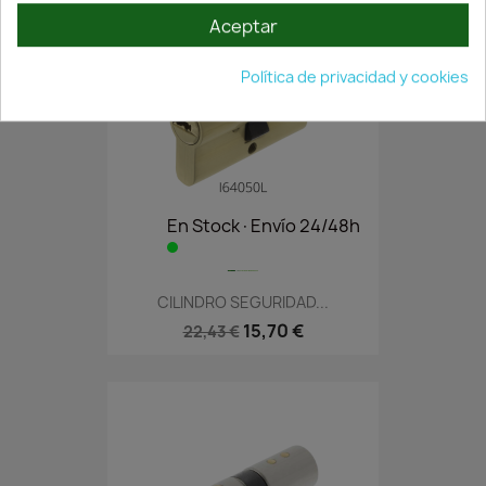
Aceptar
Política de privacidad y cookies
En Stock·Envío 24/48h
CILINDRO SEGURIDAD...
15,70 €
22,43 €