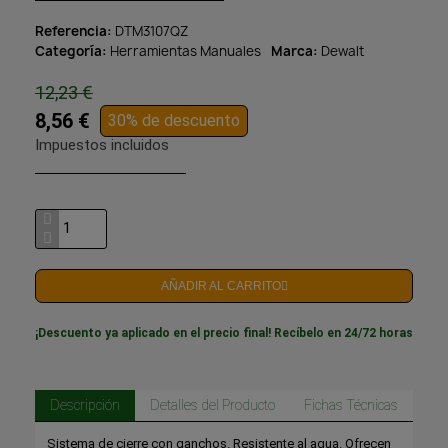
Referencia
DTM3107QZ
Categoría
Herramientas Manuales
Marca
Dewalt
12,23 €
8,56 €
30% de descuento
Impuestos incluidos
AÑADIR AL CARRITO
¡Descuento ya aplicado en el precio final! Recíbelo en 24/72 horas
Descripción
Detalles del Producto
Fichas Técnicas
Sistema de cierre con ganchos. Resistente al agua. Ofrecen