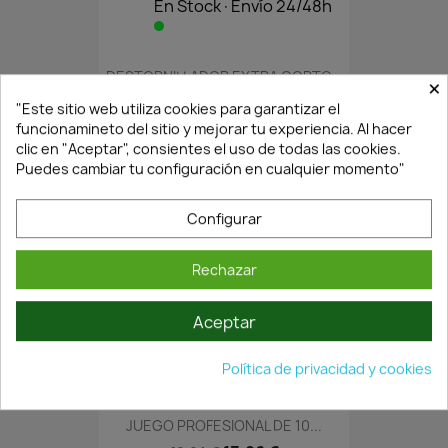
En Stock·Envío 24/48h
DESTORNILLADOR EXTRA CORTO...
×
4,68 €
6,68 €
"Este sitio web utiliza cookies para garantizar el
funcionamineto del sitio y mejorar tu experiencia. Al hacer
clic en "Aceptar", consientes el uso de todas las cookies.
Puedes cambiar tu configuración en cualquier momento"
Configurar
Rechazar
Aceptar
En Stock·Envío 24/48h
Política de privacidad y cookies
JUEGO PROFESIONAL DE 10...